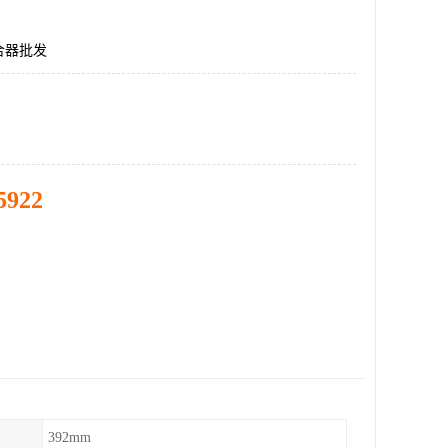
合器批发
5922
392mm