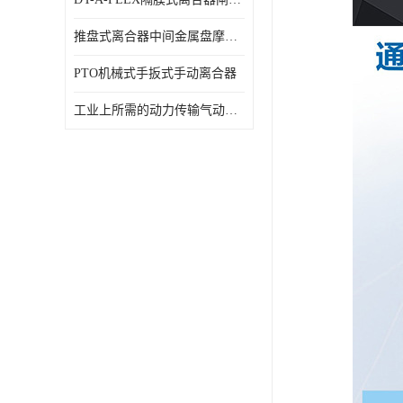
推盘式离合器中间金属盘摩擦盘18寸
PTO机械式手扳式手动离合器
工业上所需的动力传输气动离合器WCB424