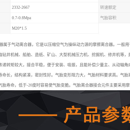
2332-2667
转速额定
0.7-0.8Mpa
气胎容积
M20*1.5
合器属于气动离合器，它是以压缩空气为操纵动力源的摩擦离合器。一般
油钻井机械、船舶、造纸、矿山、大型机械压力机、挖掘机、修井机等，
传递转矩较大，接合平稳，便于安装、吸振，且能补偿少量主、从动轴角
寿命长，结构紧凑，密封性好。气胎变形阻力大，气胎材料要求高。气胎离
气胎寿命，低于-20度时容易使气胎变脆。气胎离合器接合元件主要采用