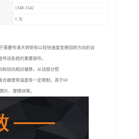
1348-1542
1.3L
用于需要传递大转矩和以较快速度变换回转方向的设
是传动系统的重要部件。
向和径向相对偏移，从动部分惯
合器使用温度有一定限制，高于60
摩擦片、摩擦块等。