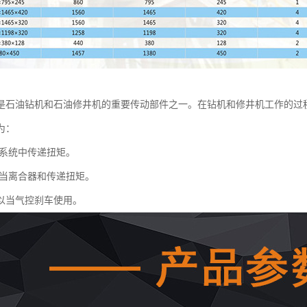
是石油钻机和石油修井机的重要传动部件之一。在钻机和修井机工作的过
为：
系统中传递扭矩。
当离合器和传递扭矩。
以当气控刹车使用。