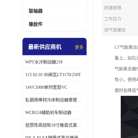
转速极限
联轴器
工作压力
橡胶件
进气管螺纹
最新供应商机
更多
LT气胎离
备上，如石
WPT水冷制动器218
气胎离合器
115.02.01.00闸瓦LT1170/250T
性小，使用
14VC1000单列宽型VC
度时会降低
轧钢用棒材冷床制动器摩擦片218
WCB124辅助刹车制动器
低惯性高扭矩18寸推盘式离合器中心盘齿盘W18-11-101
DY-A-FLEX隔膜式离合器闸瓦总成7015125A