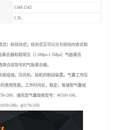
1348-1542
1.3L
盘式）和径向式；径向式又可以分为径向内收式和
胎离合器和超常压（1.0Mpa-1.5Mpa）气胎离合
选择合适型号的气胎离合器。
布层组成。压风机、钻机的制动装置。气囊工作压
优异的使用性能。工作时间长，稳定。普通型气囊规
0、ф1070×200、通风型气囊规格型号：Ф318×100、
1070×200、ф1170×250