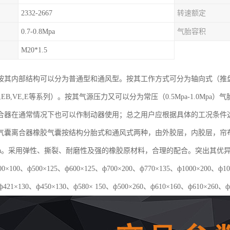
2332-2667
转速额定
0.7-0.8Mpa
气胎容积
M20*1.5
按其内部结构可以分为普通型和通风型。按其工作方式可分为轴向式（推
EB,VE,E等系列）。按其气源压力又可以分为常压（0.5Mpa-1.0Mpa）气
合器在通常情况下也可以作制动器使用；总之用户应根据具体的工况条件
气囊离合器橡胶气囊按结构分胎式和通风式两种，由外胶层，内胶层，帘
5Mpa。采用弹性、撕裂、耐磨性及强的橡胶原材料，合理的配合。突出其
×100、ф500×125、ф600×125、ф700×200、ф770×135、ф1000×20
ф421×130、ф450×130、ф580× 150、ф500×260、ф610×160、ф610×260、ф