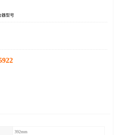
合器型号
5922
392mm