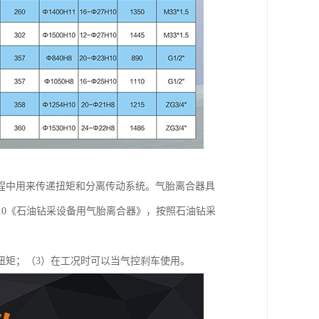
程中用来传递扭矩和分离传动系统。气胎离合器具
2010《石油钻采设备用气胎离合器》，按照石油钻采
扭矩；（3）在工况时可以当气控刹车使用。