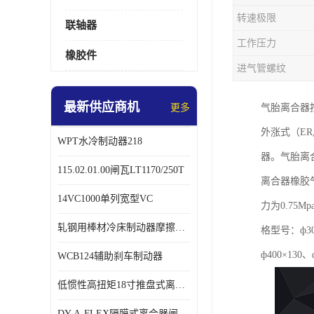
转速极限
联轴器
工作压力
橡胶件
进气管螺纹
最新供应商机
更多
气胎离合器
外涨式（ER,
WPT水冷制动器218
器。气胎离
115.02.01.00闸瓦LT1170/250T
离合器橡胶
14VC1000单列宽型VC
力为0.7
轧钢用棒材冷床制动器摩擦片218
格型号：ф300
ф400×130、
WCB124辅助刹车制动器
低惯性高扭矩18寸推盘式离合器中心盘齿盘W18-11-101
DY-A-FLEX隔膜式离合器闸瓦总成7015125A