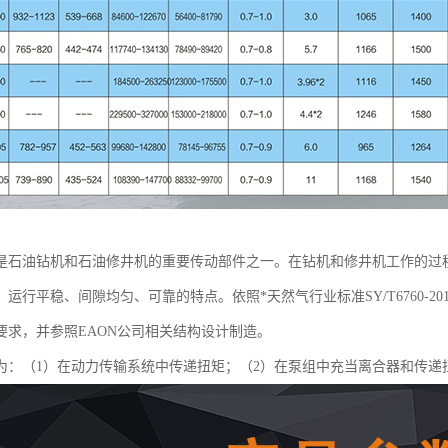
是石油钻机和石油修井机的重要传动部件之一。在钻机和修井机工作的过
运行平稳、间隙均匀、可靠的特点。依照*天然气行业标准SY/T6760-
要求，并参照EAON公司相关结构设计制造。
为：（1）在动力传输系统中传递扭矩；（2）在泵组中充当离合器和传递