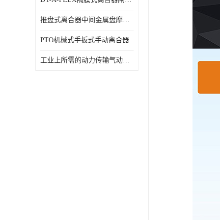
推盘式离合器中间金属盘摩擦盘18寸
PTO机械式手扳式手动离合器
工业上所需的动力传输气动离合器WCB424