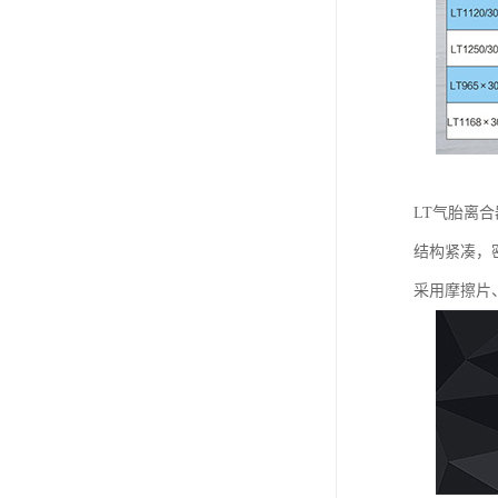
LT气胎离
结构紧凑，
采用摩擦片