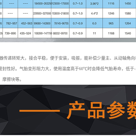
合器传递转矩大，接合平稳，便于安装，吸振，能补偿少量主、从动轴角
密封性好。气胎变形阻力大，使用温度高于60℃时会降低气胎寿命，低于-
、摩擦块等。