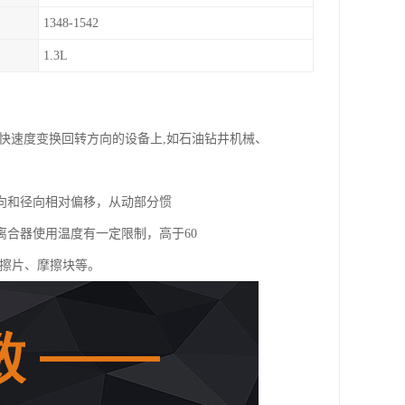
1348-1542
1.3L
快速度变换回转方向的设备上,如石油钻井机械、
向和径向相对偏移，从动部分惯
合器使用温度有一定限制，高于60
摩擦片、摩擦块等。