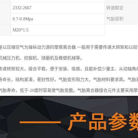
2332-2667
转速额定
0.7-0.8Mpa
气胎容积
M20*1.5
是以压缩空气为操纵动力源的摩擦离合器.一般用于需要传递大转矩和以较
机械压力机、挖掘机、球磨机及橡塑机械等。
传递转矩较大，接合平稳，便于安装、吸振，且能补偿少量主、从动轴角
寿命长，结构紧凑，密封性好。气胎变形阻力大，气胎材料要求高。气胎离
气胎寿命，低于-20度时容易使气胎变脆。气胎离合器接合元件主要采用