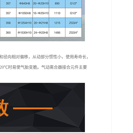
向和径向相对偏移，从动部分惯性小，使用寿命长，
20℃时易使气胎变脆。气动离合器接合元件主要