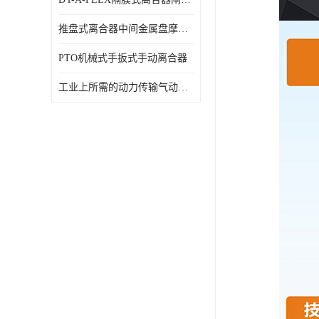
推盘式离合器中间金属盘摩擦盘18寸
PTO机械式手扳式手动离合器
工业上所需的动力传输气动离合器WCB424