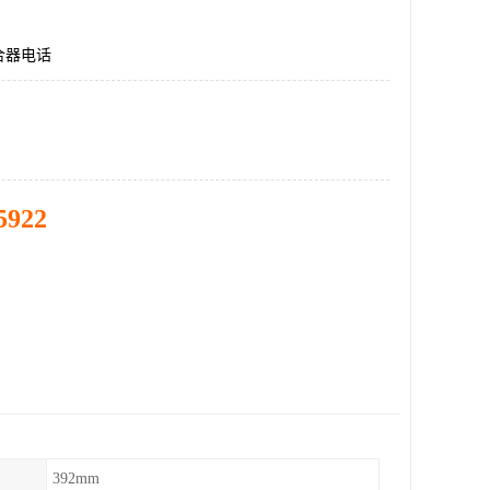
合器电话
5922
392mm