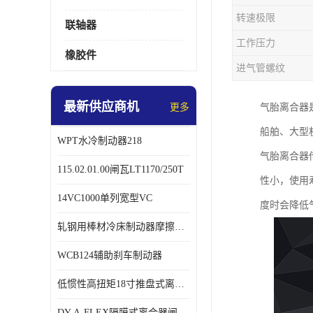
转速极限
联轴器
工作压力
橡胶件
进气管螺纹
最新供应商机
更多
气胎离合器
船舶、大型
WPT水冷制动器218
气胎离合器
115.02.01.00闸瓦LT1170/250T
性小，使用
14VC1000单列宽型VC
度时会降低
轧钢用棒材冷床制动器摩擦片218
WCB124辅助刹车制动器
低惯性高扭矩18寸推盘式离合器中心盘齿盘W18-11-101
DY-A-FLEX隔膜式离合器闸瓦总成7015125A