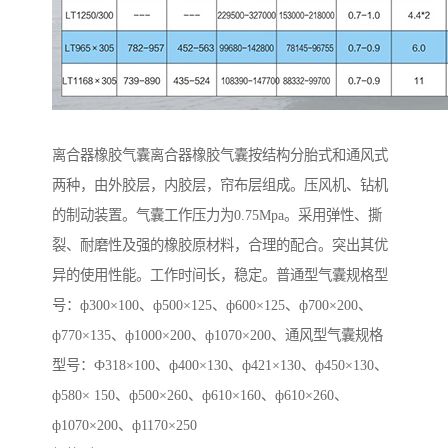
离合器橡胶气囊离合器橡胶气囊按结构分胎式和通风式
两种，由外胶层，内胶层，帘布层组成。压风机、钻机
的制动装置。气囊工作压力为0.75Mpa。采用弹性、撕
裂、耐磨性及强的橡胶原材料，合理的配合。突出其优
异的使用性能。工作时间长，稳定。普通型气囊规格型
号：ф300×100、ф500×125、ф600×125、ф700×200、
ф770×135、ф1000×200、ф1070×200、通风型气囊规格
型号：Ф318×100、ф400×130、ф421×130、ф450×130、
ф580× 150、ф500×260、ф610×160、ф610×260、
ф1070×200、ф1170×250