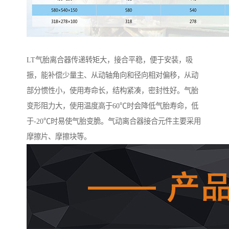
LT气胎离合器传递转矩大，接合平稳，便于安装，吸
振，能补偿少量主、从动轴角向和径向相对偏移，从动
部分惯性小，使用寿命长，结构紧凑，密封性好。气胎
变形阻力大，使用温度高于60℃时会降低气胎寿命，低
于-20℃时易使气胎变脆。气动离合器接合元件主要采用
摩擦片、摩擦块等。