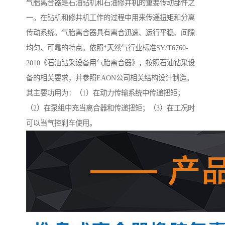
气胎离合器是石油钻机和石油修井机的重要传动部件之
一。在钻机和修井机工作的过程中用来传递扭矩和分离
传动系统。气胎离合器具有离合迅速、运行平稳、间隙
均匀、可靠的特点。依照*天然气行业标准SY/T6760-
2010《石油钻采设备用气胎离合器》，按照石油钻采设
备的相关要求，并参照EAON公司相关结构设计制造。
其主要功用为：（1）在动力传输系统中传递扭矩；
（2）在泵组中充当离合器和传递扭矩；（3）在工况时
可以当气控刹车使用。