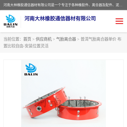
河南大林橡胶通信器材有限公司是一个专注于各种橡胶件、离合器及配件、泥浆泵及配件等产品设计制造和加工的企业。产品应用于矿山、冶金、石油、钢铁、化工、水泥、船舶、造纸、通用机械等各种大功率机械传动或制动装置。
河南大林橡胶通信器材有限公司
当前位置：
首页
>
供应商机
>
气胎离合器
> 普洱气胎离合器单价 布
置比较自由-安装位置灵活
推盘离合器
通风离合器
VC离合器
矿山离合器
PO隔膜离合器
气胎离合器
泥浆泵空气包胶囊
气动元件
DY隔膜式离合器
CB离合器
KB离合器
实芯轮胎