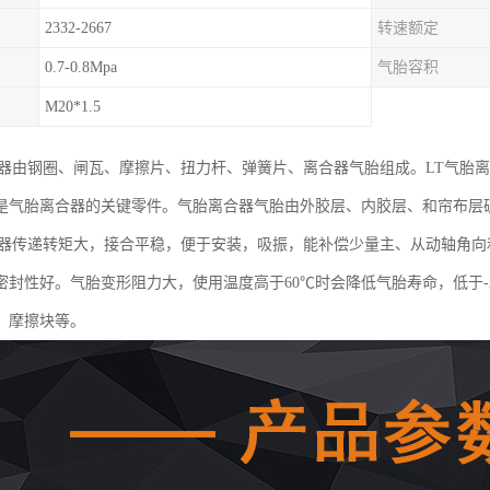
2332-2667
转速额定
0.7-0.8Mpa
气胎容积
M20*1.5
合器由钢圈、闸瓦、摩擦片、扭力杆、弹簧片、离合器气胎组成。LT气胎
是气胎离合器的关键零件。气胎离合器气胎由外胶层、内胶层、和帘布层
合器传递转矩大，接合平稳，便于安装，吸振，能补偿少量主、从动轴角
密封性好。气胎变形阻力大，使用温度高于60℃时会降低气胎寿命，低于-
、摩擦块等。