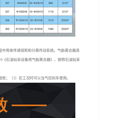
程中用来传递扭矩和分离传动系统。气胎离合器具
2010《石油钻采设备用气胎离合器》，按照石油钻采
扭矩；（3）在工况时可以当气控刹车使用。