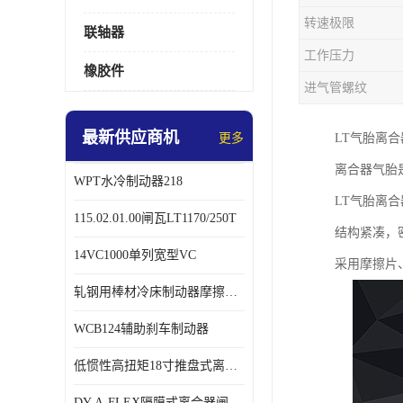
转速极限
联轴器
工作压力
橡胶件
进气管螺纹
最新供应商机
更多
LT气胎离
离合器气胎
WPT水冷制动器218
LT气胎离
115.02.01.00闸瓦LT1170/250T
结构紧凑，
14VC1000单列宽型VC
采用摩擦片
轧钢用棒材冷床制动器摩擦片218
WCB124辅助刹车制动器
低惯性高扭矩18寸推盘式离合器中心盘齿盘W18-11-101
DY-A-FLEX隔膜式离合器闸瓦总成7015125A