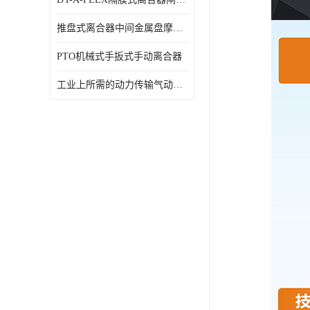
推盘式离合器中间金属盘摩擦盘18寸
PTO机械式手扳式手动离合器
工业上所需的动力传输气动离合器WCB424