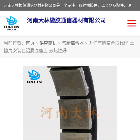
河南大林橡胶通信器材有限公司是一个专注于各种橡胶件、离合器及配件、泥浆泵及配件等产品设计制造和加工的企业。产品应用于矿山、冶金、石油、钢铁、化工、水泥、船舶、造纸、通用机械等各种大功率机械传动或制动装置。
河南大林橡胶通信器材有限公司
当前位置：
首页
>
供应商机
>
气胎离合器
> 九江气胎离合器代理 摩
擦片安装在铝质底座上-散热性好
推盘离合器
通风离合器
VC离合器
矿山离合器
PO隔膜离合器
气胎离合器
泥浆泵空气包胶囊
气动元件
DY隔膜式离合器
CB离合器
KB离合器
实芯轮胎