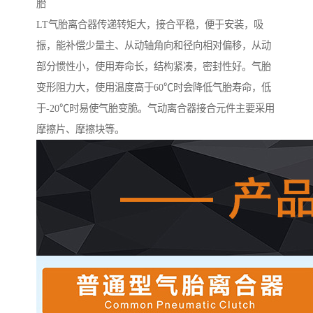
胎
LT气胎离合器传递转矩大，接合平稳，便于安装，吸
振，能补偿少量主、从动轴角向和径向相对偏移，从动
部分惯性小，使用寿命长，结构紧凑，密封性好。气胎
变形阻力大，使用温度高于60℃时会降低气胎寿命，低
于-20℃时易使气胎变脆。气动离合器接合元件主要采用
摩擦片、摩擦块等。