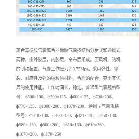
离合器橡胶气囊离合器橡胶气囊按结构分胎式和通风式
两种，由外胶层，内胶层，帘布层组成。压风机、钻机
的制动装置。气囊工作压力为0.75Mpa。采用弹性、撕
裂、耐磨性及强的橡胶原材料，合理的配合。突出其优
异的使用性能。工作时间长，稳定。普通型气囊规格型
号：ф300×100、ф500×125、ф600×125、ф700×200、
ф770×135、ф1000×200、ф1070×200、通风型气囊规格
型号：Ф318×100、ф400×130、ф421×130、ф450×130、
ф580× 150、ф500×260、ф610×160、ф610×260、
ф1070×200、ф1170×250