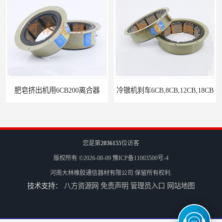
肥皂挤出机用6CB200离合器
冷镦机刹车6CB,8CB,12CB,18CB
您是第
2036155
位访客
版权所有 ©2026-08-09
豫ICP备11003500号-4
河南大林橡胶通信器材有限公司
保留所有权利.
技术支持：
八方资源网
免责声明
管理员入口
网站地图
Airflex同等6CB200离合器
冷镦机电机用小型8CB250离合器制动器刹车