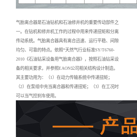
气胎离合器是石油钻机和石油修井机的重要传动部件之
一。在钻机和修井机工作的过程中用来传递扭矩和分离
传动系统。气胎离合器具有离合迅速、运行平稳、间隙
均匀、可靠的特点。依照*天然气行业标准SY/T6760-
2010《石油钻采设备用气胎离合器》，按照石油钻采设
备的相关要求，并参照EAON公司相关结构设计制造。
其主要功用为：（1）在动力传输系统中传递扭矩；
（2）在泵组中充当离合器和传递扭矩；（3）在工况时
可以当气控刹车使用。