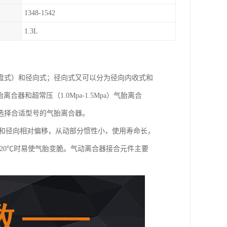
1348-1542
1.3L
盘式）和径向式；径向式又可以分为径向内收式和
胎离合器和超常压（1.0Mpa-1.5Mpa）气胎离合
选择合适型号的气胎离合器。
向和径向相对偏移，从动部分惯性小，使用寿命长，
20℃时易使气胎变脆。气动离合器接合元件主要