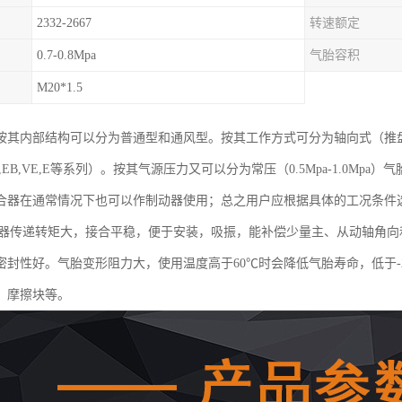
2332-2667
转速额定
0.7-0.8Mpa
气胎容积
M20*1.5
按其内部结构可以分为普通型和通风型。按其工作方式可分为轴向式（推
EB,VE,E等系列）。按其气源压力又可以分为常压（0.5Mpa-1.0Mpa）气
合器在通常情况下也可以作制动器使用；总之用户应根据具体的工况条件
合器传递转矩大，接合平稳，便于安装，吸振，能补偿少量主、从动轴角
密封性好。气胎变形阻力大，使用温度高于60℃时会降低气胎寿命，低于-
、摩擦块等。