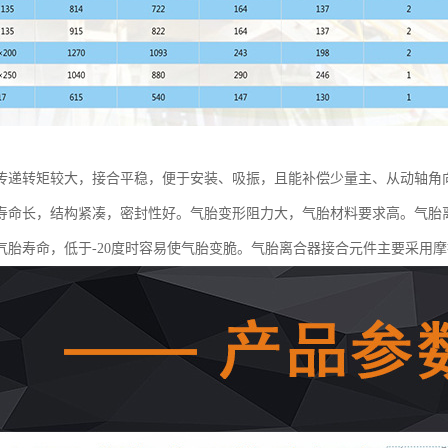
传递转矩较大，接合平稳，便于安装、吸振，且能补偿少量主、从动轴角
寿命长，结构紧凑，密封性好。气胎变形阻力大，气胎材料要求高。气胎离
气胎寿命，低于-20度时容易使气胎变脆。气胎离合器接合元件主要采用