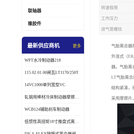
转速极限
联轴器
工作压力
橡胶件
进气管螺纹
最新供应商机
更多
气胎离合器
外涨式（ER,
WPT水冷制动器218
器。气胎离
115.02.01.00闸瓦LT1170/250T
LT气胎离
14VC1000单列宽型VC
结构紧凑，
轧钢用棒材冷床制动器摩擦片218
采用摩擦片
WCB124辅助刹车制动器
低惯性高扭矩18寸推盘式离合器中心盘齿盘W18-11-101
DY-A-FLEX隔膜式离合器闸瓦总成7015125A