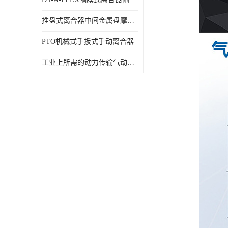
推盘式离合器中间金属盘摩擦盘18寸
PTO机械式手扳式手动离合器
工业上所需的动力传输气动离合器WCB424