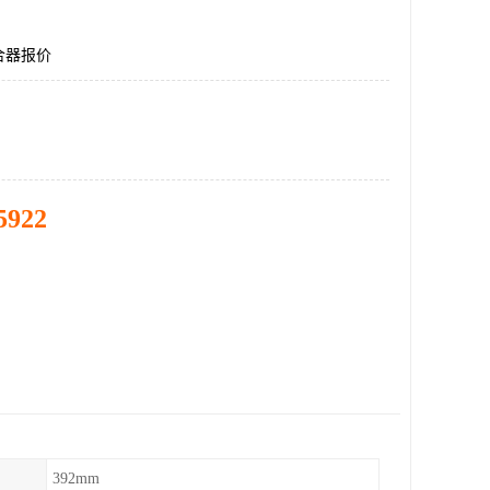
合器报价
5922
392mm