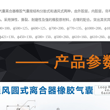
气囊离合器橡胶气囊按结构分胎式和通风式两种，由外胶层，内胶层，帘
5Mpa。采用弹性、撕裂、耐磨性及强的橡胶原材料，合理的配合。突出其
×100、ф500×125、ф600×125、ф700×200、ф770×135、ф1000×20
ф421×130、ф450×130、ф580× 150、ф500×260、ф610×160、ф610×260、ф