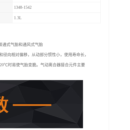
1348-1542
1.3L
普通式气胎和通风式气胎
向和径向相对偏移，从动部分惯性小，使用寿命长，
20℃时易使气胎变脆。气动离合器接合元件主要