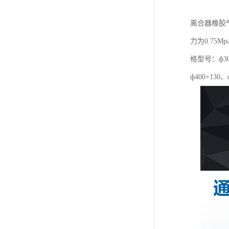
离合器橡胶
力为0.7
格型号：ф300
ф400×130、