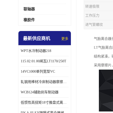
转速极限
联轴器
工作压力
橡胶件
进气管螺纹
最新供应商机
更多
气胎离合器
LT气胎离
WPT水冷制动器218
结构紧凑，
115.02.01.00闸瓦LT1170/250T
采用摩擦片
14VC1000单列宽型VC
轧钢用棒材冷床制动器摩擦片218
WCB124辅助刹车制动器
低惯性高扭矩18寸推盘式离合器中心盘齿盘W18-11-101
DY-A-FLEX隔膜式离合器闸瓦总成7015125A