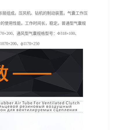
布层组成。压风机、钻机的制动装置。气囊工作压
优异的使用性能。工作时间长，稳定。普通型气囊规
0、ф1070×200、通风型气囊规格型号：Ф318×100、
1070×200、ф1170×250