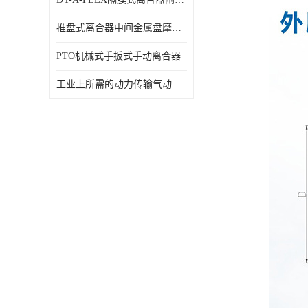
推盘式离合器中间金属盘摩擦盘18寸
PTO机械式手扳式手动离合器
工业上所需的动力传输气动离合器WCB424