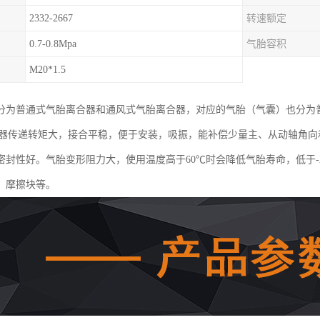
2332-2667
转速额定
0.7-0.8Mpa
气胎容积
M20*1.5
分为普通式气胎离合器和通风式气胎离合器，对应的气胎（气囊）也分为
合器传递转矩大，接合平稳，便于安装，吸振，能补偿少量主、从动轴角
密封性好。气胎变形阻力大，使用温度高于60℃时会降低气胎寿命，低于-
、摩擦块等。