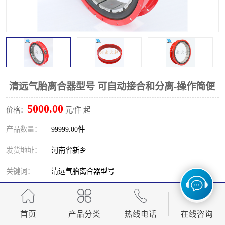
PTO离合器
联轴器
橡胶件
液力端配件
清远气胎离合器型号 可自动接合和分离-操作简便
5000.00
价格：
元/件 起
产品数量：
99999.00件
发货地址：
河南省新乡
关键词：
清远气胎离合器型号
发布日期：
2026-08-09
阅 读 量：
首页
125
产品分类
热线电话
在线咨询