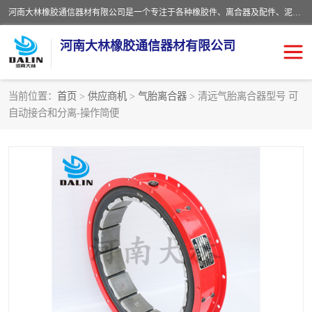
河南大林橡胶通信器材有限公司是一个专注于各种橡胶件、离合器及配件、泥浆泵及配件等产品设计制造和加工的企业。产品应用于矿山、冶金、石油、钢铁、化工、水泥、船舶、造纸、通用机械等各种大功率机械传动或制动装置。
河南大林橡胶通信器材有限公司
当前位置：
首页
>
供应商机
>
气胎离合器
> 清远气胎离合器型号 可
自动接合和分离-操作简便
推盘离合器
通风离合器
VC离合器
矿山离合器
PO隔膜离合器
气胎离合器
泥浆泵空气包胶囊
气动元件
DY隔膜式离合器
CB离合器
KB离合器
实芯轮胎