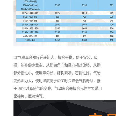
LT气胎离合器传递转矩大，接合平稳，便于安装，吸
振，能补偿少量主、从动轴角向和径向相对偏移，从动
部分惯性小，使用寿命长，结构紧凑，密封性好。气胎
变形阻力大，使用温度高于60℃时会降低气胎寿命，低
于-20℃时易使气胎变脆。气动离合器接合元件主要采用
摩擦片、摩擦块等。