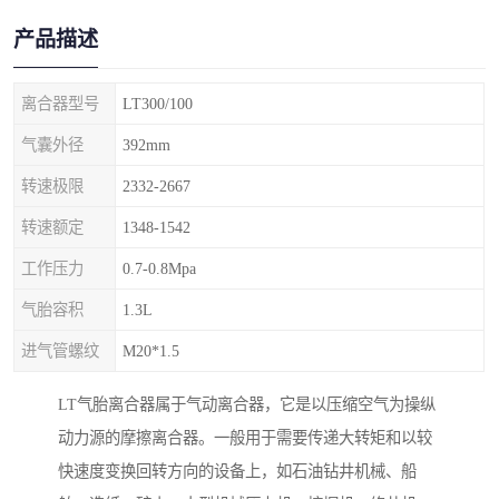
产品描述
离合器型号
LT300/100
气囊外径
392mm
转速极限
2332-2667
转速额定
1348-1542
工作压力
0.7-0.8Mpa
气胎容积
1.3L
进气管螺纹
M20*1.5
LT气胎离合器属于气动离合器，它是以压缩空气为操纵
动力源的摩擦离合器。一般用于需要传递大转矩和以较
快速度变换回转方向的设备上，如石油钻井机械、船