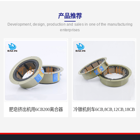
产品推荐
Development, design, production and sales in one of the manufacturing
enterprises
冷镦机刹车6CB,8CB,12CB,18CB
Airflex同等6CB200离合器