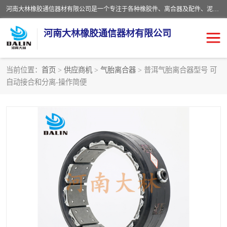
河南大林橡胶通信器材有限公司是一个专注于各种橡胶件、离合器及配件、泥浆泵及配件等产品设计制造和加工的企业。产品应用于矿山、冶金、石油、钢铁、化工、水泥、船舶、造纸、通用机械等各种大功率机械传动或制动装置。
河南大林橡胶通信器材有限公司
当前位置：
首页
>
供应商机
>
气胎离合器
> 普洱气胎离合器型号 可
自动接合和分离-操作简便
推盘离合器
通风离合器
VC离合器
矿山离合器
PO隔膜离合器
气胎离合器
泥浆泵空气包胶囊
气动元件
DY隔膜式离合器
CB离合器
KB离合器
实芯轮胎