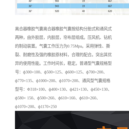
离合器橡胶气囊离合器橡胶气囊按结构分胎式和通风式
两种，由外胶层，内胶层，帘布层组成。压风机、钻机
的制动装置。气囊工作压力为0.75Mpa。采用弹性、撕
裂、耐磨性及强的橡胶原材料，合理的配合。突出其优
异的使用性能。工作时间长，稳定。普通型气囊规格型
号：ф300×100、ф500×125、ф600×125、ф700×200、
ф770×135、ф1000×200、ф1070×200、通风型气囊规格
型号：Ф318×100、ф400×130、ф421×130、ф450×130、
ф580× 150、ф500×260、ф610×160、ф610×260、
ф1070×200、ф1170×250