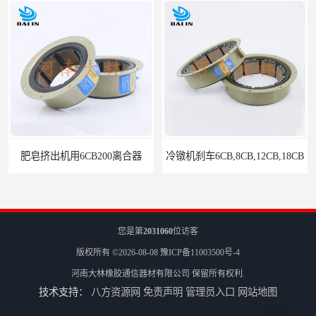
肥皂挤出机用6CB200离合器
冷镦机刹车6CB,8CB,12CB,18CB
您是第
2031060
位访客
版权所有 ©2026-08-08
豫ICP备11003500号-4
河南大林橡胶通信器材有限公司
保留所有权利.
技术支持：
八方资源网
免责声明
管理员入口
网站地图