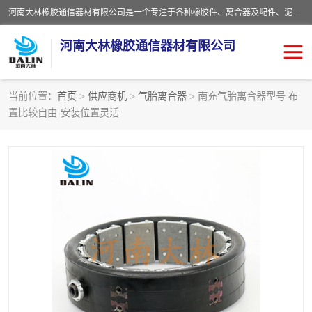
河南大林橡胶通信器材有限公司是一个专注于各种橡胶件、离合器及配件、泥浆泵及配件等产品设计制造和加工的企业。产品应用于矿山、冶金、石油、钢铁、化工、水泥、船舶、造纸、通用机械等各种大功率机械传动或制动装置。
河南大林橡胶通信器材有限公司
当前位置：
首页
>
供应商机
>
气胎离合器
> 南充气胎离合器型号 布
置比较自由-安装位置灵活
推盘离合器
通风离合器
VC离合器
矿山离合器
PO隔膜离合器
气胎离合器
泥浆泵空气包胶囊
气动元件
DY隔膜式离合器
CB离合器
KB离合器
实芯轮胎