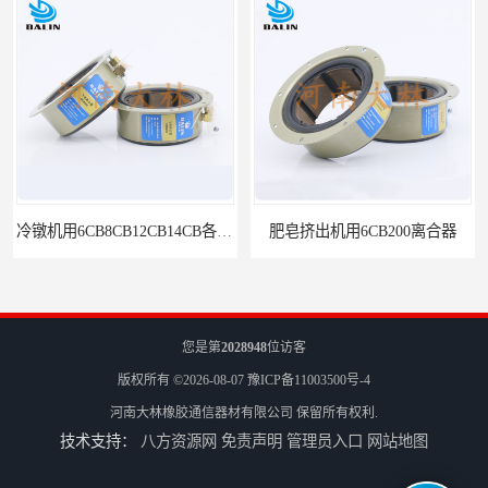
肥皂挤出机用6CB200离合器
冷镦机刹车6CB,8CB,12CB,18CB
您是第
2028948
位访客
版权所有 ©2026-08-07
豫ICP备11003500号-4
河南大林橡胶通信器材有限公司
保留所有权利.
技术支持：
八方资源网
免责声明
管理员入口
网站地图