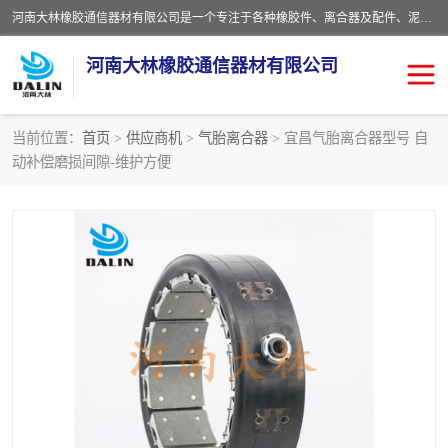
河南大林橡胶通信器材有限公司是一个专注于各种橡胶件、离合器及配件、泥浆泵及配件等产品设计制造和加工的企业。产品应用于矿山、冶金、石油、钢铁、化工、水泥、船舶、造纸、通用机械等各种大功率机械传动或制动装置。
河南大林橡胶通信器材有限公司
当前位置：
首页
>
供应商机
>
气胎离合器
> 宜昌气胎离合器型号 自
动补偿磨损间隙-维护方便
推盘离合器
通风离合器
VC离合器
矿山离合器
PO隔膜离合器
气胎离合器
泥浆泵空气包胶囊
气动元件
DY隔膜式离合器
CB离合器
KB离合器
实芯轮胎