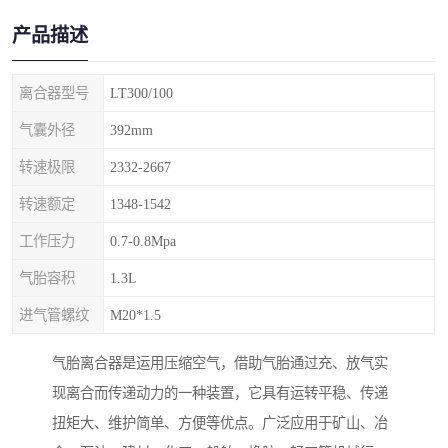
产品描述
离合器型号
LT300/100
气囊外径
392mm
转速极限
2332-2667
转速额定
1348-1542
工作压力
0.7-0.8Mpa
气胎容积
1.3L
进气管螺纹
M20*1.5
气胎离合器是运用压缩空气，借助气胎通过充、放气实
现离合而传递动力的一种装置，它具有运转平稳、传递
扭矩大、维护简单、方便等优点。广泛应用于矿山、冶