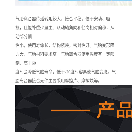
气胎离合器传递转矩较大，接合平稳，便于安装、吸
振，且能补偿少量主、从动轴角向和径向相对偏移，从
动部分惯
性小，使用寿命长，结构紧凑，密封性好。气胎变形阻
力大，气胎材料要求高。气胎离合器使用温度有一定限
制，高于60
度时会降低气胎寿命，低于-20度时容易使气胎变脆。气
胎离合器接合元件主要采用摩擦片、摩擦块等。