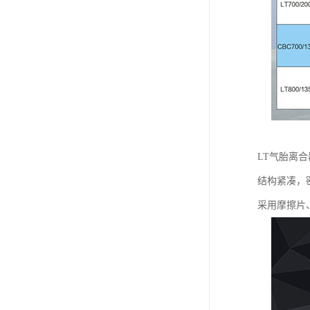
LT气胎离
结构紧凑，
采用摩擦片