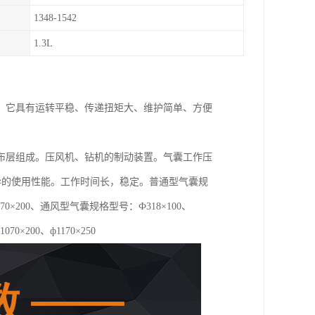
1348-1542
1.3L
，它具有运转平稳、传递扭矩大、维护简单、方便
。
布层组成。压风机、钻机的制动装置。气囊工作压
优异的使用性能。工作时间长，稳定。普通型气囊规
0、ф1070×200、通风型气囊规格型号：Ф318×100、
1070×200、ф1170×250