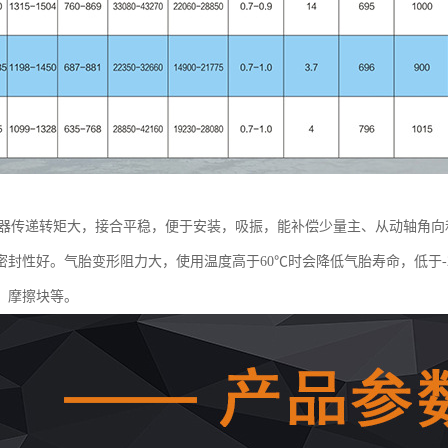
合器传递转矩大，接合平稳，便于安装，吸振，能补偿少量主、从动轴角
密封性好。气胎变形阻力大，使用温度高于60℃时会降低气胎寿命，低于-
、摩擦块等。