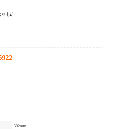
合器电话
5922
392mm