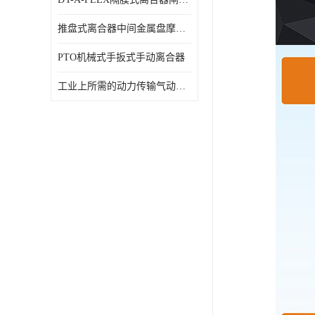
推盘式离合器中间金属盘摩擦盘18寸
PTO机械式手扳式手动离合器
工业上所需的动力传输气动离合器WCB424