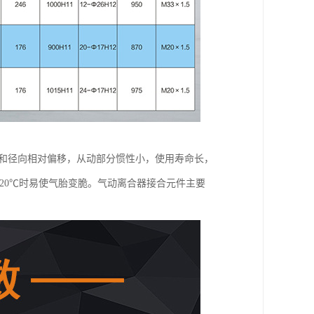
向和径向相对偏移，从动部分惯性小，使用寿命长，
20℃时易使气胎变脆。气动离合器接合元件主要