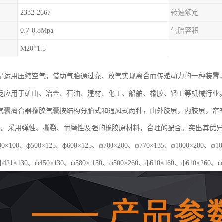
2332-2667
转速额定
0.7-0.8Mpa
气胎容积
M20*1.5
是运用压缩空气，借助气胎通过充、放气实现离合而传递动力的一种装置
泛应用于矿山、冶金、石油、建材、化工、船舶、橡胶、轻工等机械行业
气囊离合器橡胶气囊按结构分胎式和通风式两种，由外胶层，内胶层，帘
5Mpa。采用弹性、撕裂、耐磨性及强的橡胶原材料，合理的配合。突出其
×100、ф500×125、ф600×125、ф700×200、ф770×135、ф1000×20
ф421×130、ф450×130、ф580× 150、ф500×260、ф610×160、ф610×260、ф