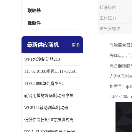
转速极限
联轴器
工作压力
橡胶件
进气管螺纹
最新供应商机
更多
气胎离合器
等优点。广
WPT水冷制动器218
离合器橡胶
115.02.01.00闸瓦LT1170/250T
力为0.7
14VC1000单列宽型VC
格型号：ф300
轧钢用棒材冷床制动器摩擦片218
ф400×130、
WCB124辅助刹车制动器
低惯性高扭矩18寸推盘式离合器中心盘齿盘W18-11-101
DY-A-FLEX隔膜式离合器闸瓦总成7015125A