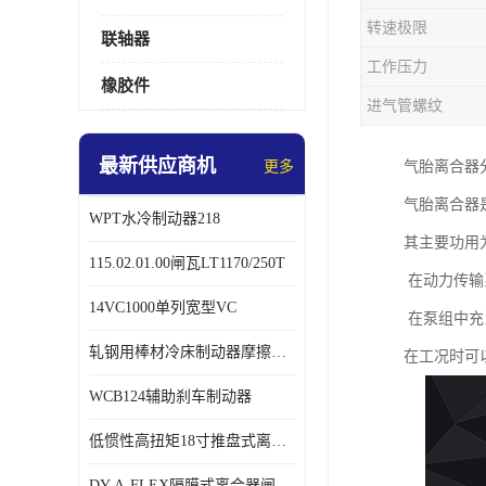
转速极限
联轴器
工作压力
橡胶件
进气管螺纹
最新供应商机
更多
气胎离合器
气胎离合器
WPT水冷制动器218
其主要功用
115.02.01.00闸瓦LT1170/250T
在动力传输
14VC1000单列宽型VC
在泵组中充
轧钢用棒材冷床制动器摩擦片218
在工况时可
WCB124辅助刹车制动器
低惯性高扭矩18寸推盘式离合器中心盘齿盘W18-11-101
DY-A-FLEX隔膜式离合器闸瓦总成7015125A