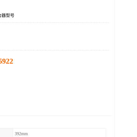
合器型号
5922
392mm