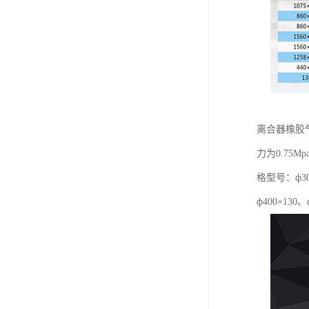
离合器橡胶
力为0.7
格型号：ф300
ф400×130、