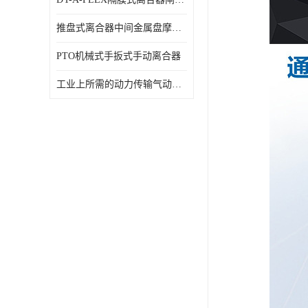
推盘式离合器中间金属盘摩擦盘18寸
PTO机械式手扳式手动离合器
工业上所需的动力传输气动离合器WCB424