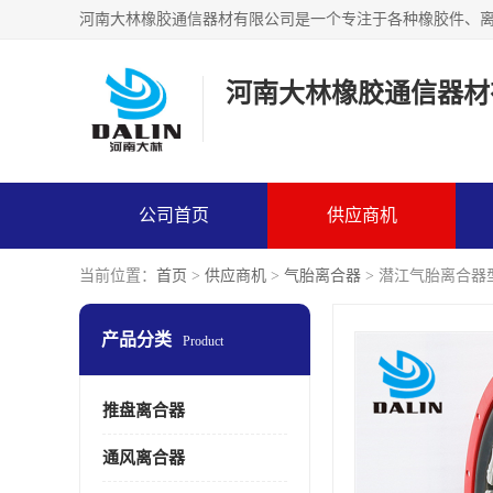
河南大林橡胶通信器材
公司首页
供应商机
当前位置：
首页
>
供应商机
>
气胎离合器
> 潜江气胎离合器
产品分类
Product
推盘离合器
通风离合器