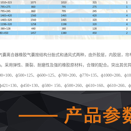
气囊离合器橡胶气囊按结构分胎式和通风式两种，由外胶层，内胶层，帘
5Mpa。采用弹性、撕裂、耐磨性及强的橡胶原材料，合理的配合。突出其
×100、ф500×125、ф600×125、ф700×200、ф770×135、ф1000×20
ф421×130、ф450×130、ф580× 150、ф500×260、ф610×160、ф610×260、ф