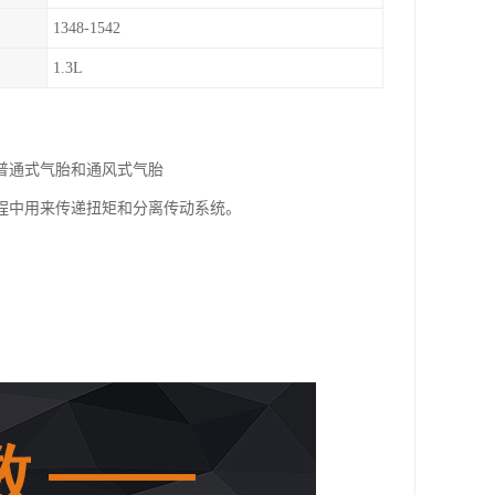
1348-1542
1.3L
普通式气胎和通风式气胎
程中用来传递扭矩和分离传动系统。