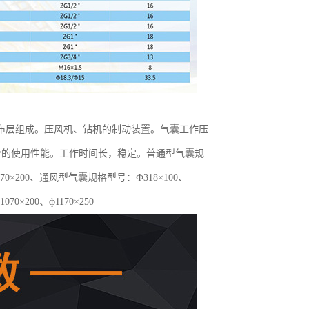
布层组成。压风机、钻机的制动装置。气囊工作压
优异的使用性能。工作时间长，稳定。普通型气囊规
0、ф1070×200、通风型气囊规格型号：Ф318×100、
1070×200、ф1170×250