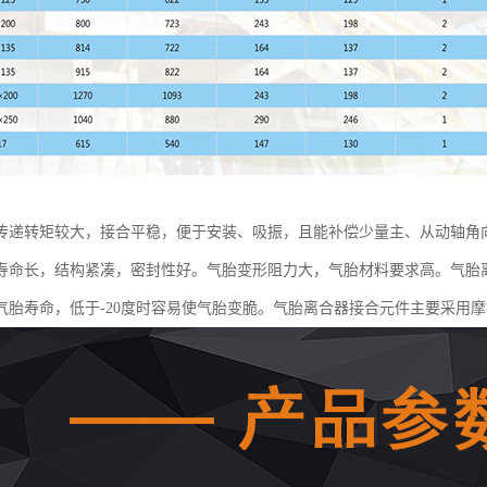
传递转矩较大，接合平稳，便于安装、吸振，且能补偿少量主、从动轴角
寿命长，结构紧凑，密封性好。气胎变形阻力大，气胎材料要求高。气胎离
气胎寿命，低于-20度时容易使气胎变脆。气胎离合器接合元件主要采用