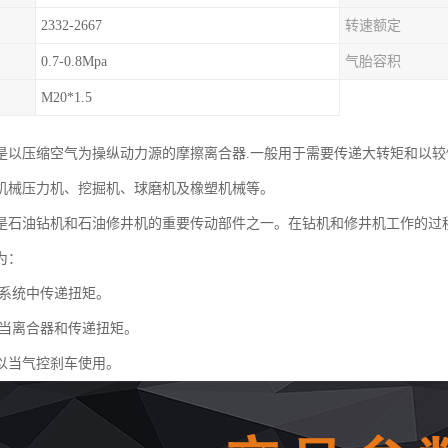
2332-2667
转速额定
0.7-0.8Mpa
气胎容积
M20*1.5
是以压缩空气为操纵动力源的摩擦离合器.一般用于需要传递大转矩和以较
机械压力机、挖掘机、球磨机及橡塑机械等。
是石油钻机和石油修井机的重要传动部件之一。在钻机和修井机工作的过
为：
系统中传递扭矩。
当离合器和传递扭矩。
以当气控刹车使用。