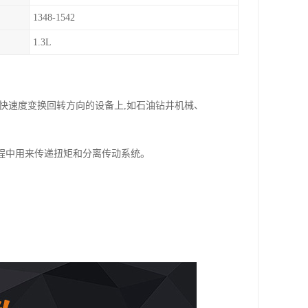
1348-1542
1.3L
快速度变换回转方向的设备上,如石油钻井机械、
程中用来传递扭矩和分离传动系统。