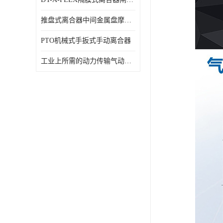
推盘式离合器中间金属盘摩擦盘18寸
PTO机械式手扳式手动离合器
工业上所需的动力传输气动离合器WCB424