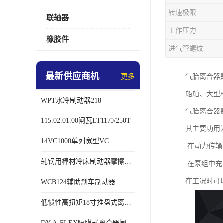
转速极限
联轴器
工作压力
橡胶件
进气管螺纹
最新供应商机
更多
气胎离合器
船舶、大型
WPT水冷制动器218
气胎离合器
115.02.01.00闸瓦LT1170/250T
其主要功用
14VC1000单列宽型VC
在动力传输
轧钢用棒材冷床制动器摩擦片218
在泵组中充
在工况时可
WCB124辅助刹车制动器
低惯性高扭矩18寸推盘式离合器中心盘齿盘W18-11-101
DY-A-FLEX隔膜式离合器闸瓦总成7015125A