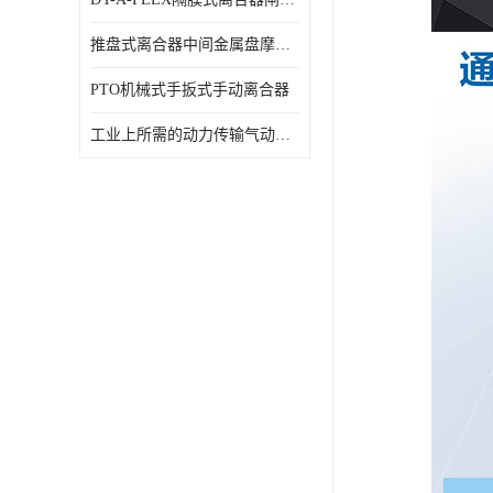
推盘式离合器中间金属盘摩擦盘18寸
PTO机械式手扳式手动离合器
工业上所需的动力传输气动离合器WCB424