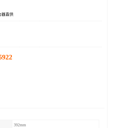
合器直供
5922
392mm