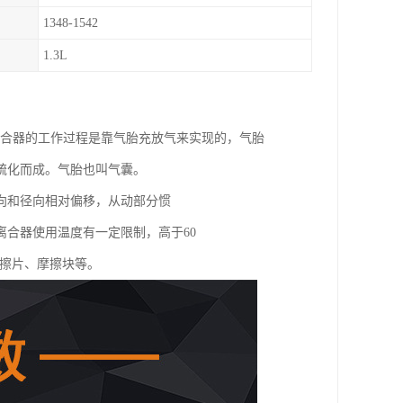
1348-1542
1.3L
离合器的工作过程是靠气胎充放气来实现的，气胎
硫化而成。气胎也叫气囊。
向和径向相对偏移，从动部分惯
合器使用温度有一定限制，高于60
摩擦片、摩擦块等。