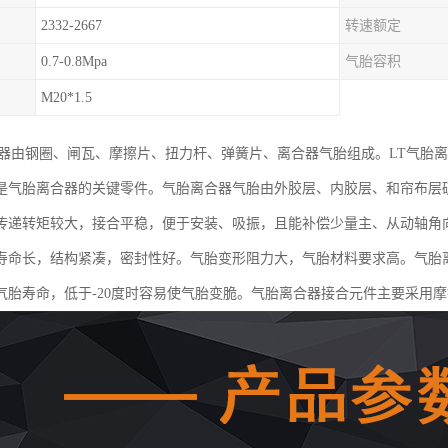
2332-2667
转速额定
0.7-0.8Mpa
气胎容积
M20*1.5
合器由钢圈、闸瓦、摩擦片、扭力杆、弹簧片、离合器气胎组成。LT气胎
是气胎离合器的关键零件。气胎离合器气胎由外胶层、内胶层、和帘布层
传递转矩较大，接合平稳，便于安装、吸振，且能补偿少量主、从动轴角
寿命长，结构紧凑，密封性好。气胎变形阻力大，气胎材料要求高。气胎离
气胎寿命，低于-20度时容易使气胎变脆。气胎离合器接合元件主要采用