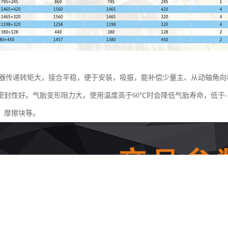
合器传递转矩大，接合平稳，便于安装，吸振，能补偿少量主、从动轴角
密封性好。气胎变形阻力大，使用温度高于60℃时会降低气胎寿命，低于-
、摩擦块等。