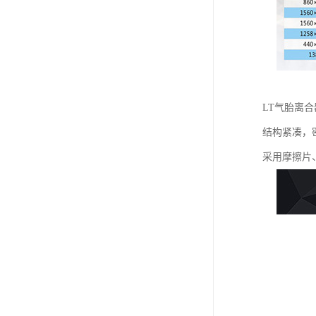
LT气胎离
结构紧凑，
采用摩擦片