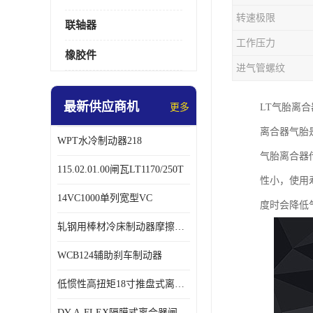
转速极限
联轴器
工作压力
橡胶件
进气管螺纹
最新供应商机
更多
LT气胎离
离合器气胎
WPT水冷制动器218
气胎离合器
115.02.01.00闸瓦LT1170/250T
性小，使用
14VC1000单列宽型VC
度时会降低
轧钢用棒材冷床制动器摩擦片218
WCB124辅助刹车制动器
低惯性高扭矩18寸推盘式离合器中心盘齿盘W18-11-101
DY-A-FLEX隔膜式离合器闸瓦总成7015125A