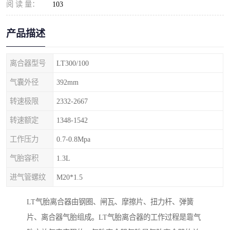
阅 读 量：
103
产品描述
离合器型号
LT300/100
气囊外径
392mm
转速极限
2332-2667
转速额定
1348-1542
工作压力
0.7-0.8Mpa
气胎容积
1.3L
进气管螺纹
M20*1.5
LT气胎离合器由钢圈、闸瓦、摩擦片、扭力杆、弹簧
片、离合器气胎组成。LT气胎离合器的工作过程是靠气