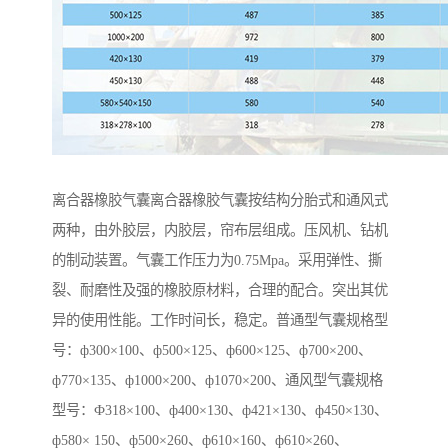
离合器橡胶气囊离合器橡胶气囊按结构分胎式和通风式
两种，由外胶层，内胶层，帘布层组成。压风机、钻机
的制动装置。气囊工作压力为0.75Mpa。采用弹性、撕
裂、耐磨性及强的橡胶原材料，合理的配合。突出其优
异的使用性能。工作时间长，稳定。普通型气囊规格型
号：ф300×100、ф500×125、ф600×125、ф700×200、
ф770×135、ф1000×200、ф1070×200、通风型气囊规格
型号：Ф318×100、ф400×130、ф421×130、ф450×130、
ф580× 150、ф500×260、ф610×160、ф610×260、