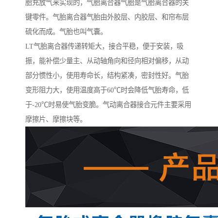
胎充放气来实现的，气胎离合器气胎是气胎离合器的关
键零件。气胎离合器气胎由外胶层、内胶层、和帘布层
硫化而成。气胎也叫气囊。
LT气胎离合器传递转矩大，接合平稳，便于安装，吸
振，能补偿少量主、从动轴角向和径向相对偏移，从动
部分惯性小，使用寿命长，结构紧凑，密封性好。气胎
变形阻力大，使用温度高于60℃时会降低气胎寿命，低
于-20℃时易使气胎变脆。气动离合器接合元件主要采用
摩擦片、摩擦块等。