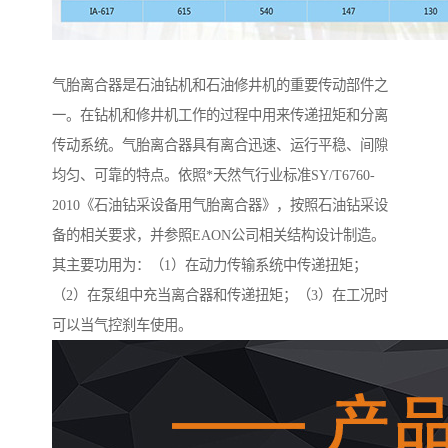
气胎离合器是石油钻机和石油修井机的重要传动部件之
一。在钻机和修井机工作的过程中用来传递扭矩和分离
传动系统。气胎离合器具有离合迅速、运行平稳、间隙
均匀、可靠的特点。依照*天然气行业标准SY/T6760-
2010《石油钻采设备用气胎离合器》，按照石油钻采设
备的相关要求，并参照EAON公司相关结构设计制造。
其主要功用为：（1）在动力传输系统中传递扭矩；
（2）在泵组中充当离合器和传递扭矩；（3）在工况时
可以当气控刹车使用。