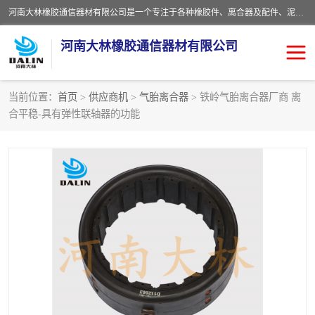
河南大林橡胶通信器材有限公司是一个专注于各种橡胶件、离合器及配件、泥浆泵及配件等产品设计制造和加工的企业。产品应用于矿山、冶金、石油、钢铁、化工、水泥、船舶、造纸、通用机械等各种大功率机械传动或制动装置。
河南大林橡胶通信器材有限公司
当前位置：
首页
>
供应商机
>
气胎离合器
> 铁岭气胎离合器厂商 离
合平稳-具有弹性联轴器的功能
推盘离合器
通风离合器
VC离合器
矿山离合器
PO隔膜离合器
气胎离合器
泥浆泵空气包胶囊
气动元件
DY隔膜式离合器
CB离合器
KB离合器
实芯轮胎