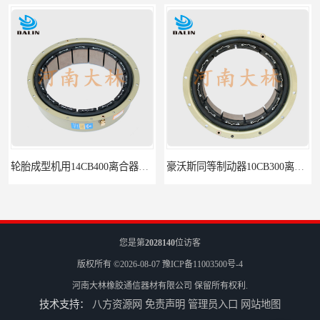
轮胎成型机用14CB400离合器制动器刹车
豪沃斯同等制动器10CB300离合器
您是第
2028140
位访客
版权所有 ©2026-08-07
豫ICP备11003500号-4
河南大林橡胶通信器材有限公司
保留所有权利.
技术支持：
八方资源网
免责声明
管理员入口
网站地图