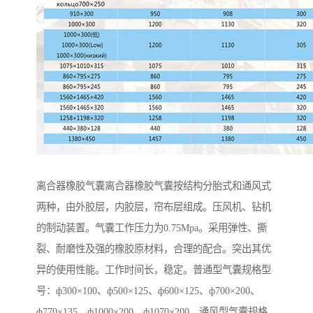
离合器橡胶气囊离合器橡胶气囊按结构分胎式和通风式
两种，由外胶层，内胶层，帘布层组成。压风机、钻机
的制动装置。气囊工作压力为0.75Mpa。采用弹性、撕
裂、耐磨性及强的橡胶原材料，合理的配合。突出其优
异的使用性能。工作时间长，稳定。普通型气囊规格型
号：ф300×100、ф500×125、ф600×125、ф700×200、
ф770×135、ф1000×200、ф1070×200、通风型气囊规格