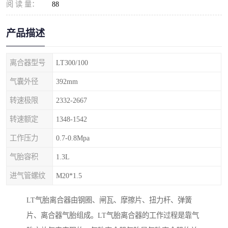
阅 读 量：
88
产品描述
离合器型号
LT300/100
气囊外径
392mm
转速极限
2332-2667
转速额定
1348-1542
工作压力
0.7-0.8Mpa
气胎容积
1.3L
进气管螺纹
M20*1.5
LT气胎离合器由钢圈、闸瓦、摩擦片、扭力杆、弹簧
片、离合器气胎组成。LT气胎离合器的工作过程是靠气