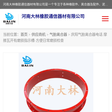
河南大林橡胶通信器材有限公司是一个专注于各种橡胶件、离合器及配件、泥浆泵及配件等产品设计制造和加工的企业。产品应用于矿山、冶金、石油、钢铁、化工、水泥、船舶、造纸、通用机械等各种大功率机械传动或制动装置。
河南大林橡胶通信器材有限公司
当前位置：
首页
>
供应商机
>
气胎离合器
> 庆阳气胎离合器电话 摩
擦瓦开有磨损指示槽-方便日常磨损检查
推盘离合器
通风离合器
VC离合器
矿山离合器
PO隔膜离合器
气胎离合器
泥浆泵空气包胶囊
气动元件
DY隔膜式离合器
CB离合器
KB离合器
实芯轮胎