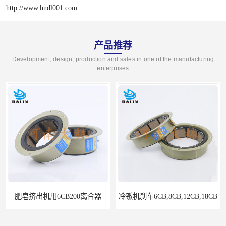
http://www.hndl001.com
产品推荐
Development, design, production and sales in one of the manufacturing
enterprises
冷镦机刹车6CB,8CB,12CB,18CB
Airflex同等6CB200离合器