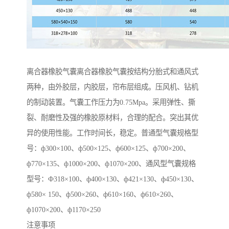
离合器橡胶气囊离合器橡胶气囊按结构分胎式和通风式
两种，由外胶层，内胶层，帘布层组成。压风机、钻机
的制动装置。气囊工作压力为0.75Mpa。采用弹性、撕
裂、耐磨性及强的橡胶原材料，合理的配合。突出其优
异的使用性能。工作时间长，稳定。普通型气囊规格型
号：ф300×100、ф500×125、ф600×125、ф700×200、
ф770×135、ф1000×200、ф1070×200、通风型气囊规格
型号：Ф318×100、ф400×130、ф421×130、ф450×130、
ф580× 150、ф500×260、ф610×160、ф610×260、
ф1070×200、ф1170×250
注意事项