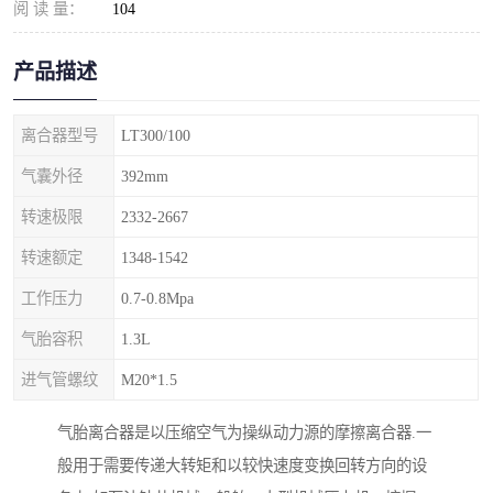
阅 读 量：
104
产品描述
离合器型号
LT300/100
气囊外径
392mm
转速极限
2332-2667
转速额定
1348-1542
工作压力
0.7-0.8Mpa
气胎容积
1.3L
进气管螺纹
M20*1.5
气胎离合器是以压缩空气为操纵动力源的摩擦离合器.一
般用于需要传递大转矩和以较快速度变换回转方向的设