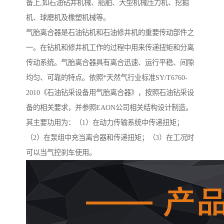
备上,如石油钻井机械、船舶、大型机械压力机、挖掘
机、球磨机及橡塑机械等。
气胎离合器是石油钻机和石油修井机的重要传动部件之
一。在钻机和修井机工作的过程中用来传递扭矩和分离
传动系统。气胎离合器具有离合迅速、运行平稳、间隙
均匀、可靠的特点。依照*天然气行业标准SY/T6760-
2010《石油钻采设备用气胎离合器》，按照石油钻采设
备的相关要求，并参照EAON公司相关结构设计制造。
其主要功用为：（1）在动力传输系统中传递扭矩；
（2）在泵组中充当离合器和传递扭矩；（3）在工况时
可以当气控刹车使用。