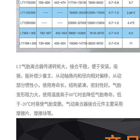
LT气胎离合器传递转矩大，接合平稳，便于安装，吸
振，能补偿少量主、从动轴角向和径向相对偏移，从动
部分惯性小，使用寿命长，结构紧凑，密封性好。气胎
变形阻力大，使用温度高于60℃时会降低气胎寿命，低
于-20℃时易使气胎变脆。气动离合器接合元件主要采用
摩擦片、摩擦块等。