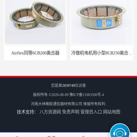
Airflex同等6CB200离合器
冷镦机电机用小型8CB250离合器制动器刹车
您是第
2039749
位访客
版权所有 ©2026-08-09
豫ICP备11003500号-4
河南大林橡胶通信器材有限公司
保留所有权利.
技术支持：
八方资源网
免责声明
管理员入口
网站地图
气胎鼓式小型4CB200离合器刹车
造纸机用气动离合器刹车CB