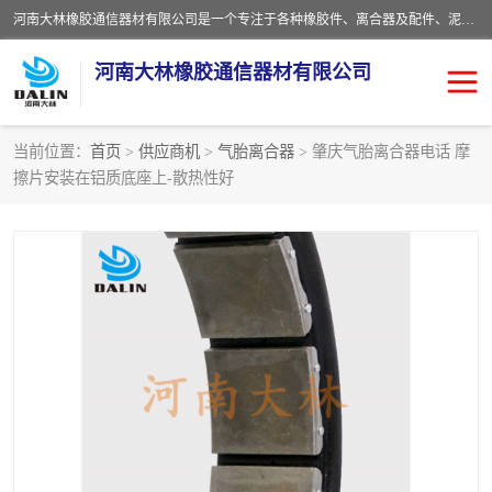
河南大林橡胶通信器材有限公司是一个专注于各种橡胶件、离合器及配件、泥浆泵及配件等产品设计制造和加工的企业。产品应用于矿山、冶金、石油、钢铁、化工、水泥、船舶、造纸、通用机械等各种大功率机械传动或制动装置。
河南大林橡胶通信器材有限公司
当前位置：
首页
>
供应商机
>
气胎离合器
> 肇庆气胎离合器电话 摩
擦片安装在铝质底座上-散热性好
推盘离合器
通风离合器
VC离合器
矿山离合器
PO隔膜离合器
气胎离合器
泥浆泵空气包胶囊
气动元件
DY隔膜式离合器
CB离合器
KB离合器
实芯轮胎