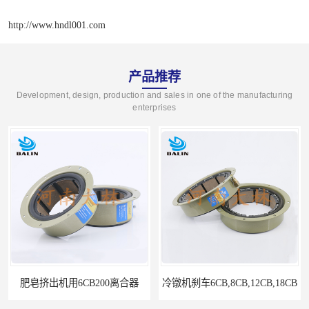
http://www.hndl001.com
产品推荐
Development, design, production and sales in one of the manufacturing
enterprises
冷镦机刹车6CB,8CB,12CB,18CB