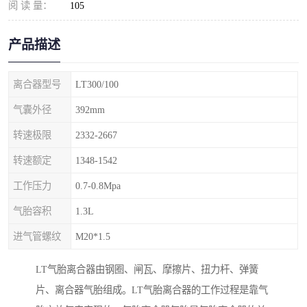
阅 读 量：
105
产品描述
离合器型号
LT300/100
气囊外径
392mm
转速极限
2332-2667
转速额定
1348-1542
工作压力
0.7-0.8Mpa
气胎容积
1.3L
进气管螺纹
M20*1.5
LT气胎离合器由钢圈、闸瓦、摩擦片、扭力杆、弹簧
片、离合器气胎组成。LT气胎离合器的工作过程是靠气