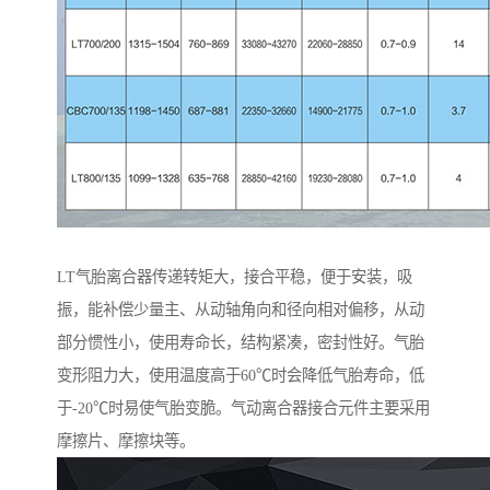
LT气胎离合器传递转矩大，接合平稳，便于安装，吸
振，能补偿少量主、从动轴角向和径向相对偏移，从动
部分惯性小，使用寿命长，结构紧凑，密封性好。气胎
变形阻力大，使用温度高于60℃时会降低气胎寿命，低
于-20℃时易使气胎变脆。气动离合器接合元件主要采用
摩擦片、摩擦块等。