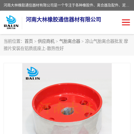
河南大林橡胶通信器材有限公司是一个专注于各种橡胶件、离合器及配件、泥浆泵及配件等产品设计制造和加工的企业。产品应用于矿山、冶金、石油、钢铁、化工、水泥、船舶、造纸、通用机械等各种大功率机械传动或制动装置。
河南大林橡胶通信器材有限公司
当前位置：
首页
>
供应商机
>
气胎离合器
> 凉山气胎离合器批发 摩
擦片安装在铝质底座上-散热性好
推盘离合器
通风离合器
VC离合器
矿山离合器
PO隔膜离合器
气胎离合器
泥浆泵空气包胶囊
气动元件
DY隔膜式离合器
CB离合器
KB离合器
实芯轮胎