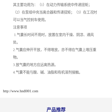
其主要功用为：（1）在动力传输系统中传递扭矩；
（2）在泵组中充当离合器和传递扭矩；（3）在工况时
可以当气控刹车使用。
注意事项
1.气囊长时间不用时，放置在室内干燥、阴凉、通风
处。
2.气囊应伸开平放，不得堆放，亦不得在气囊上堆压重
物。
3.放气囊的地方应远离热源。
4.气囊不能与酸、碱、油脂和有机溶剂接触。
http://www.hndl001.com
产品推荐