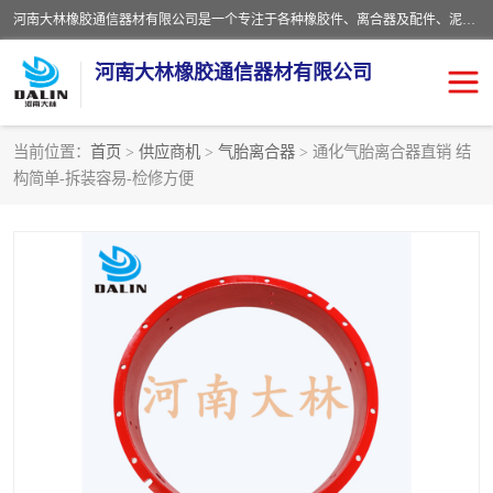
河南大林橡胶通信器材有限公司是一个专注于各种橡胶件、离合器及配件、泥浆泵及配件等产品设计制造和加工的企业。产品应用于矿山、冶金、石油、钢铁、化工、水泥、船舶、造纸、通用机械等各种大功率机械传动或制动装置。
河南大林橡胶通信器材有限公司
当前位置：
首页
>
供应商机
>
气胎离合器
> 通化气胎离合器直销 结
构简单-拆装容易-检修方便
推盘离合器
通风离合器
VC离合器
矿山离合器
PO隔膜离合器
气胎离合器
泥浆泵空气包胶囊
气动元件
DY隔膜式离合器
CB离合器
KB离合器
实芯轮胎