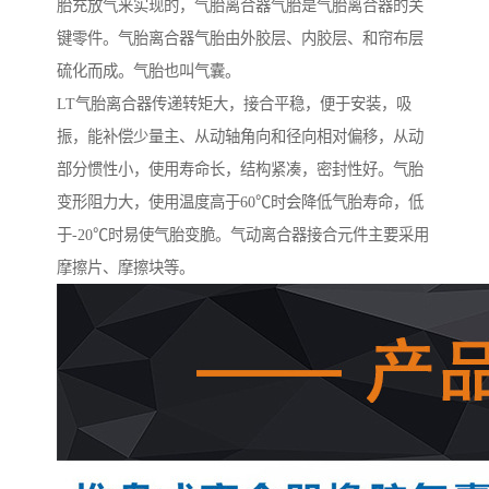
胎充放气来实现的，气胎离合器气胎是气胎离合器的关
键零件。气胎离合器气胎由外胶层、内胶层、和帘布层
硫化而成。气胎也叫气囊。
LT气胎离合器传递转矩大，接合平稳，便于安装，吸
振，能补偿少量主、从动轴角向和径向相对偏移，从动
部分惯性小，使用寿命长，结构紧凑，密封性好。气胎
变形阻力大，使用温度高于60℃时会降低气胎寿命，低
于-20℃时易使气胎变脆。气动离合器接合元件主要采用
摩擦片、摩擦块等。