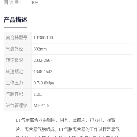
阅 读 量：
109
产品描述
离合器型号
LT300/100
气囊外径
392mm
转速极限
2332-2667
转速额定
1348-1542
工作压力
0.7-0.8Mpa
气胎容积
1.3L
进气管螺纹
M20*1.5
LT气胎离合器由钢圈、闸瓦、摩擦片、扭力杆、弹簧
片、离合器气胎组成。LT气胎离合器的工作过程是靠气