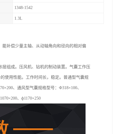
1348-1542
1.3L
、能补偿少量主轴、从动轴角向和径向的相对偏
布层组成。压风机、钻机的制动装置。气囊工作压
优异的使用性能。工作时间长，稳定。普通型气囊规
0、ф1070×200、通风型气囊规格型号：Ф318×100、
1070×200、ф1170×250