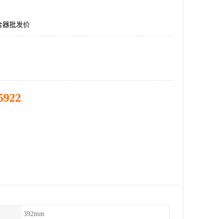
合器批发价
5922
392mm