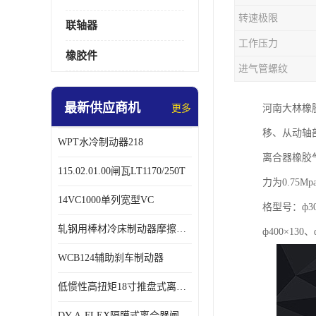
转速极限
联轴器
工作压力
橡胶件
进气管螺纹
最新供应商机
更多
河南大林橡
移、从动轴
WPT水冷制动器218
离合器橡胶
115.02.01.00闸瓦LT1170/250T
力为0.7
14VC1000单列宽型VC
格型号：ф300
轧钢用棒材冷床制动器摩擦片218
ф400×130、
WCB124辅助刹车制动器
低惯性高扭矩18寸推盘式离合器中心盘齿盘W18-11-101
DY-A-FLEX隔膜式离合器闸瓦总成7015125A