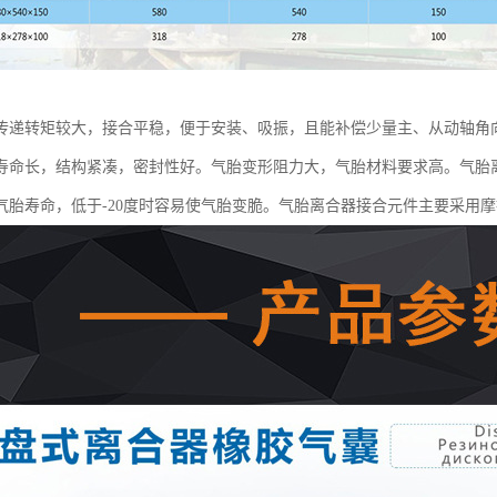
传递转矩较大，接合平稳，便于安装、吸振，且能补偿少量主、从动轴角
寿命长，结构紧凑，密封性好。气胎变形阻力大，气胎材料要求高。气胎离
气胎寿命，低于-20度时容易使气胎变脆。气胎离合器接合元件主要采用