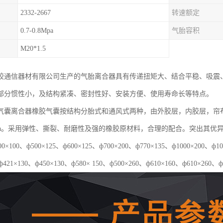
2332-2667
转速额定
0.7-0.8Mpa
气胎容积
M20*1.5
胶通信器材有限公司生产的气胎离合器具有传递扭矩大、结合平稳、吸震
部分惯性小，及结构紧凑、密封性好、安装方便、使用寿命长等特点。
气囊离合器橡胶气囊按结构分胎式和通风式两种，由外胶层，内胶层，帘
5Mpa。采用弹性、撕裂、耐磨性及强的橡胶原材料，合理的配合。突出其
×100、ф500×125、ф600×125、ф700×200、ф770×135、ф1000×20
ф421×130、ф450×130、ф580× 150、ф500×260、ф610×160、ф610×260、ф