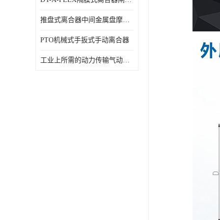
推盘式离合器中间金属盘摩擦盘18寸
PTO机械式手扳式手动离合器
工业上所需的动力传输气动离合器WCB424