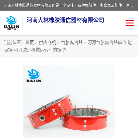
河南大林橡胶通信器材有限公司是一个专注于各种橡胶件、离合器及配件、泥浆泵及配件等产品设计制造和加工的企业。产品应用于矿山、冶金、石油、钢铁、化工、水泥、船舶、造纸、通用机械等各种大功率机械传动或制动装置。
河南大林橡胶通信器材有限公司
当前位置：
首页
>
供应商机
>
气胎离合器
> 河源气胎离合器单价 能
吸振-可以减少机械运转时的振动
推盘离合器
通风离合器
VC离合器
矿山离合器
PO隔膜离合器
气胎离合器
泥浆泵空气包胶囊
气动元件
DY隔膜式离合器
CB离合器
KB离合器
实芯轮胎