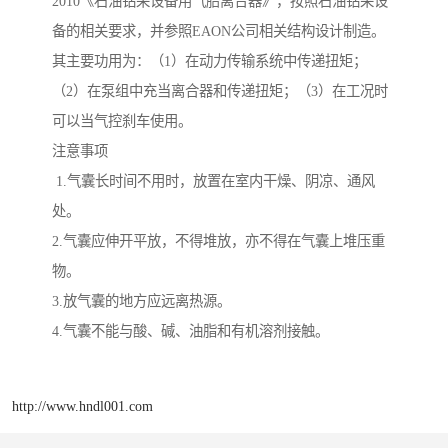
2010《石油钻采设备用气胎离合器》，按照石油钻采设
备的相关要求，并参照EAON公司相关结构设计制造。
其主要功用为：（1）在动力传输系统中传递扭矩；
（2）在泵组中充当离合器和传递扭矩；（3）在工况时
可以当气控刹车使用。
注意事项
1.气囊长时间不用时，放置在室内干燥、阴凉、通风
处。
2.气囊应伸开平放，不得堆放，亦不得在气囊上堆压重
物。
3.放气囊的地方应远离热源。
4.气囊不能与酸、碱、油脂和有机溶剂接触。
http://www.hndl001.com