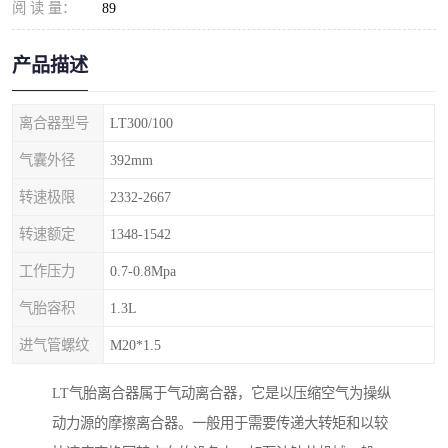
阅 读 量：
89
产品描述
离合器型号
LT300/100
气囊外径
392mm
转速极限
2332-2667
转速额定
1348-1542
工作压力
0.7-0.8Mpa
气胎容积
1.3L
进气管螺纹
M20*1.5
LT气胎离合器属于气动离合器，它是以压缩空气为操纵
动力源的摩擦离合器。一般用于需要传递大转矩和以较