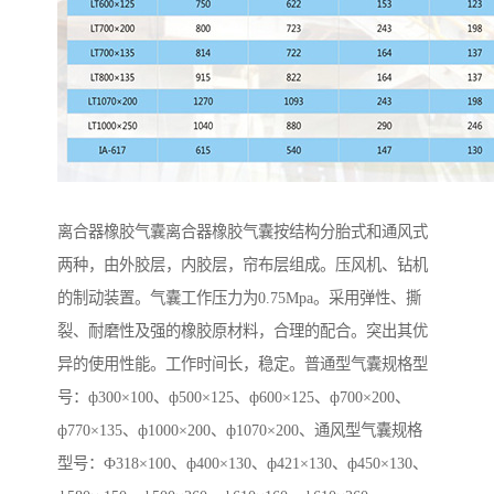
离合器橡胶气囊离合器橡胶气囊按结构分胎式和通风式
两种，由外胶层，内胶层，帘布层组成。压风机、钻机
的制动装置。气囊工作压力为0.75Mpa。采用弹性、撕
裂、耐磨性及强的橡胶原材料，合理的配合。突出其优
异的使用性能。工作时间长，稳定。普通型气囊规格型
号：ф300×100、ф500×125、ф600×125、ф700×200、
ф770×135、ф1000×200、ф1070×200、通风型气囊规格
型号：Ф318×100、ф400×130、ф421×130、ф450×130、