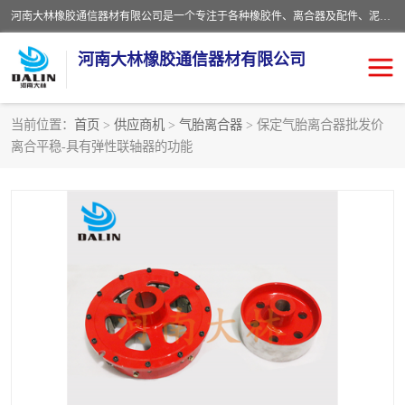
河南大林橡胶通信器材有限公司是一个专注于各种橡胶件、离合器及配件、泥浆泵及配件等产品设计制造和加工的企业。产品应用于矿山、冶金、石油、钢铁、化工、水泥、船舶、造纸、通用机械等各种大功率机械传动或制动装置。
河南大林橡胶通信器材有限公司
当前位置：
首页
>
供应商机
>
气胎离合器
> 保定气胎离合器批发价
离合平稳-具有弹性联轴器的功能
推盘离合器
通风离合器
VC离合器
矿山离合器
PO隔膜离合器
气胎离合器
泥浆泵空气包胶囊
气动元件
DY隔膜式离合器
CB离合器
KB离合器
实芯轮胎