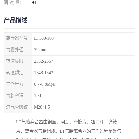
阅 读 量：
94
产品描述
离合器型号
LT300/100
气囊外径
392mm
转速极限
2332-2667
转速额定
1348-1542
工作压力
0.7-0.8Mpa
气胎容积
1.3L
进气管螺纹
M20*1.5
LT气胎离合器由钢圈、闸瓦、摩擦片、扭力杆、弹簧
片、离合器气胎组成。LT气胎离合器的工作过程是靠气