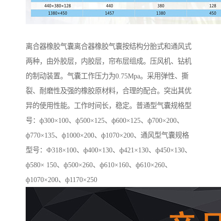
离合器橡胶气囊离合器橡胶气囊按结构分胎式和通风式
两种，由外胶层，内胶层，帘布层组成。压风机、钻机
的制动装置。气囊工作压力为0.75Mpa。采用弹性、撕
裂、耐磨性及强的橡胶原材料，合理的配合。突出其优
异的使用性能。工作时间长，稳定。普通型气囊规格型
号：ф300×100、ф500×125、ф600×125、ф700×200、
ф770×135、ф1000×200、ф1070×200、通风型气囊规格
型号：Ф318×100、ф400×130、ф421×130、ф450×130、
ф580× 150、ф500×260、ф610×160、ф610×260、
ф1070×200、ф1170×250