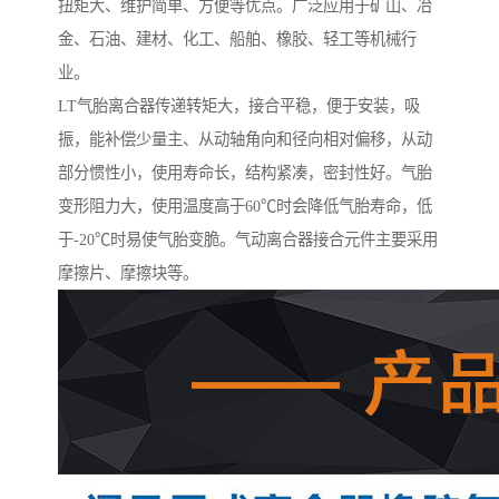
扭矩大、维护简单、方便等优点。广泛应用于矿山、冶
金、石油、建材、化工、船舶、橡胶、轻工等机械行
业。
LT气胎离合器传递转矩大，接合平稳，便于安装，吸
振，能补偿少量主、从动轴角向和径向相对偏移，从动
部分惯性小，使用寿命长，结构紧凑，密封性好。气胎
变形阻力大，使用温度高于60℃时会降低气胎寿命，低
于-20℃时易使气胎变脆。气动离合器接合元件主要采用
摩擦片、摩擦块等。