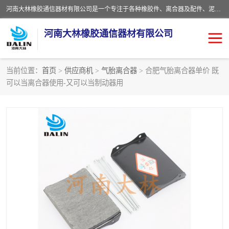
河南大林橡胶通信器材有限公司是一个专注于各种橡胶件、离合器及配件、泥浆泵及配件等产品设计制造和加工的企业。产品应用于矿山、冶金、石油、钢铁、化工、水泥、船舶、造纸、通用机械等各种大功率机械传动或制动装置。
河南大林橡胶通信器材有限公司
当前位置：
首页
>
供应商机
>
气胎离合器
> 合肥气胎离合器单价 既
可以当离合器使用-又可以当制动器用
推盘离合器
通风离合器
VC离合器
矿山离合器
PO隔膜离合器
气胎离合器
泥浆泵空气包胶囊
气动元件
DY隔膜式离合器
CB离合器
KB离合器
实芯轮胎