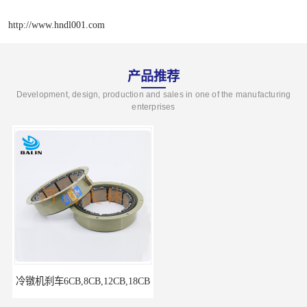
http://www.hndl001.com
产品推荐
Development, design, production and sales in one of the manufacturing
enterprises
冷镦机刹车6CB,8CB,12CB,18CB
Airflex同等6CB200离合器