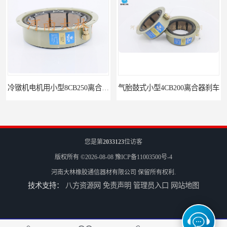
冷镦机电机用小型8CB250离合器制动器刹车
气胎鼓式小型4CB200离合器刹车
您是第
2033123
位访客
版权所有 ©2026-08-08
豫ICP备11003500号-4
河南大林橡胶通信器材有限公司
保留所有权利.
技术支持：
八方资源网
免责声明
管理员入口
网站地图
造纸机用气动离合器刹车CB
轮胎成型机用14CB400离合器制动器刹车