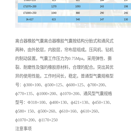
离合器橡胶气囊离合器橡胶气囊按结构分胎式和通风式
两种，由外胶层，内胶层，帘布层组成。压风机、钻机
的制动装置。气囊工作压力为0.75Mpa。采用弹性、撕
裂、耐磨性及强的橡胶原材料，合理的配合。突出其优
异的使用性能。工作时间长，稳定。普通型气囊规格型
号：ф300×100、ф500×125、ф600×125、ф700×200、
ф770×135、ф1000×200、ф1070×200、通风型气囊规格
型号：Ф318×100、ф400×130、ф421×130、ф450×130、
ф580× 150、ф500×260、ф610×160、ф610×260、
ф1070×200、ф1170×250
注意事项