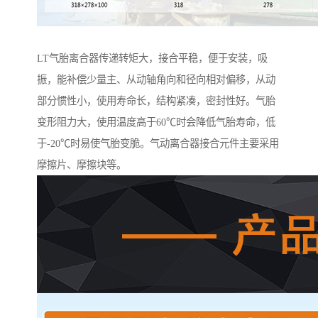
LT气胎离合器传递转矩大，接合平稳，便于安装，吸
振，能补偿少量主、从动轴角向和径向相对偏移，从动
部分惯性小，使用寿命长，结构紧凑，密封性好。气胎
变形阻力大，使用温度高于60℃时会降低气胎寿命，低
于-20℃时易使气胎变脆。气动离合器接合元件主要采用
摩擦片、摩擦块等。