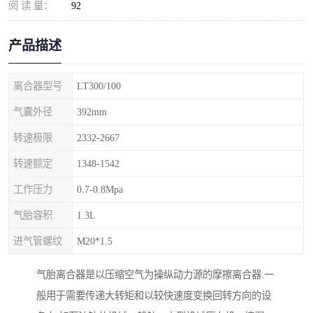
阅 读 量：
92
产品描述
离合器型号
LT300/100
气囊外径
392mm
转速极限
2332-2667
转速额定
1348-1542
工作压力
0.7-0.8Mpa
气胎容积
1.3L
进气管螺纹
M20*1.5
气胎离合器是以压缩空气为操纵动力源的摩擦离合器.一
般用于需要传递大转矩和以较快速度变换回转方向的设