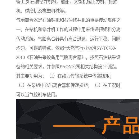
备上,如石油钻井机械、船舶、大型机械压力机、挖掘
机、球磨机及橡塑机械等。
气胎离合器是石油钻机和石油修井机的重要传动部件之
一。在钻机和修井机工作的过程中用来传递扭矩和分离
传动系统。气胎离合器具有离合迅速、运行平稳、间隙
均匀、可靠的特点。依照*天然气行业标准SY/T6760-
2010《石油钻采设备用气胎离合器》，按照石油钻采设
备的相关要求，并参照EAON公司相关结构设计制造。
其主要功用为：（1）在动力传输系统中传递扭矩；
（2）在泵组中充当离合器和传递扭矩；（3）在工况时
可以当气控刹车使用。