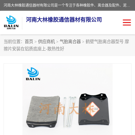
河南大林橡胶通信器材有限公司是一个专注于各种橡胶件、离合器及配件、泥浆泵及配件等产品设计制造和加工的企业。产品应用于矿山、冶金、石油、钢铁、化工、水泥、船舶、造纸、通用机械等各种大功率机械传动或制动装置。
河南大林橡胶通信器材有限公司
当前位置：
首页
>
供应商机
>
气胎离合器
> 鹤壁气胎离合器型号 摩
擦片安装在铝质底座上-散热性好
推盘离合器
通风离合器
VC离合器
矿山离合器
PO隔膜离合器
气胎离合器
泥浆泵空气包胶囊
气动元件
DY隔膜式离合器
CB离合器
KB离合器
实芯轮胎