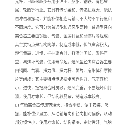
元件，已越来越多被用于油田、船舶、钢铁、有色金
属、轮胎等行业。它具有传动柔和，传递扭矩大，能抗
击冲击和振动，并能补偿相连两轴间不大的不平行度和
不同轴度。它可分为普通型和通风型两种。普通型径向
离合器主要由钢圈、气囊、金属衬瓦和摩擦片等组成；
其主要特点是结构简单，制造成本低，但气室容积大，
耗气量高，进慢，挂挡离合时，打滑时间长，发热严
重，易烧坏气囊，使用寿命短。通风型径向离合器主要
由钢圈、气囊、扭力盘、扭力杆、簧片、扇形体和摩擦
片等组成；其主要特点传递扭矩可靠性好，气室容积
小，进快，挂挡离合时灵敏，通风完善，不易烧坏和打
滑，使用寿命长，但结构较复杂，制造成本较高。
LT气胎离合器传递转矩大，接合平稳，便于安装，吸
振，能补偿少量主、从动轴角向和径向相对偏移，从动
部分惯性小，使用寿命长，结构紧凑，密封性好。气胎