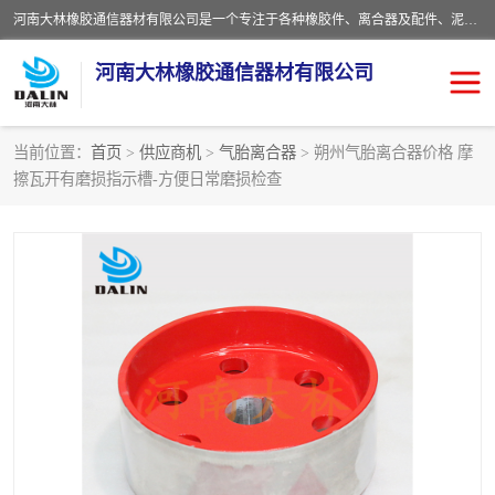
河南大林橡胶通信器材有限公司是一个专注于各种橡胶件、离合器及配件、泥浆泵及配件等产品设计制造和加工的企业。产品应用于矿山、冶金、石油、钢铁、化工、水泥、船舶、造纸、通用机械等各种大功率机械传动或制动装置。
河南大林橡胶通信器材有限公司
当前位置：
首页
>
供应商机
>
气胎离合器
> 朔州气胎离合器价格 摩
擦瓦开有磨损指示槽-方便日常磨损检查
推盘离合器
通风离合器
VC离合器
矿山离合器
PO隔膜离合器
气胎离合器
泥浆泵空气包胶囊
气动元件
DY隔膜式离合器
CB离合器
KB离合器
实芯轮胎