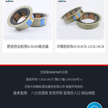
冷镦机刹车6CB,8CB,12CB,18CB
Airflex同等6CB200离合器
您是第
2026794
位访客
版权所有 ©2026-08-07
豫ICP备11003500号-4
河南大林橡胶通信器材有限公司
保留所有权利.
技术支持：
八方资源网
免责声明
管理员入口
网站地图
冷镦机电机用小型8CB250离合器制动器刹车
气胎鼓式小型4CB200离合器刹车