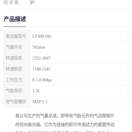
阅 读 量：
57
产品描述
离合器型号
LT300/100
气囊外径
392mm
转速极限
2332-2667
转速额定
1348-1542
工作压力
0.7-0.8Mpa
气胎容积
1.3L
进气管螺纹
M20*1.5
我公司生产的气囊总成，即带有气胎元件的气动摩擦片
的径向离合器。它作为连接的卸开传递动力的重要传动