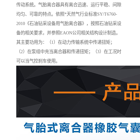
传动系统。气胎离合器具有离合迅速、运行平稳、间隙
均匀、可靠的特点。依照*天然气行业标准SY/T6760-
2010《石油钻采设备用气胎离合器》，按照石油钻采设
备的相关要求，并参照EAON公司相关结构设计制造。
其主要功用为：（1）在动力传输系统中传递扭矩；
（2）在泵组中充当离合器和传递扭矩；（3）在工况时
可以当气控刹车使用。