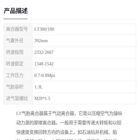
产品描述
离合器型号
LT300/100
气囊外径
392mm
转速极限
2332-2667
转速额定
1348-1542
工作压力
0.7-0.8Mpa
气胎容积
1.3L
进气管螺纹
M20*1.5
LT气胎离合器属于气动离合器，它是以压缩空气为操纵
动力源的摩擦离合器。一般用于需要传递大转矩和以较
快速度变换回转方向的设备上，如石油钻井机械、船