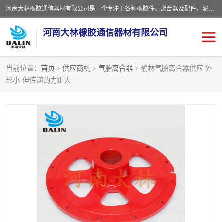
河南大林橡胶通信器材有限公司是一个专注于各种橡胶件、离合器及配件、泥浆泵及配件等产品设计制造和加工的企业。产品应用于矿山、冶金、石油、钢铁、化工、水泥、船舶、造纸、通用机械等各种大功率机械传动或制动装置。
河南大林橡胶通信器材有限公司
当前位置：
首页
>
供应商机
>
气胎离合器
> 榆林气胎离合器供应 外
形小-但传递的力矩大
推盘离合器
通风离合器
VC离合器
矿山离合器
PO隔膜离合器
气胎离合器
泥浆泵空气包胶囊
气动元件
DY隔膜式离合器
CB离合器
KB离合器
实芯轮胎