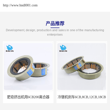
http://www.hndl001.com
产品推荐
Development, design, production and sales in one of the manufacturing
enterprises
肥皂挤出机用6CB200离合器
冷镦机刹车6CB,8CB,12CB,18CB