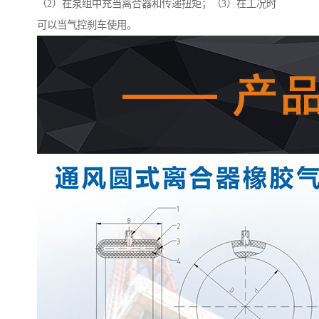
（2）在泵组中充当离合器和传递扭矩；（3）在工况时
可以当气控刹车使用。