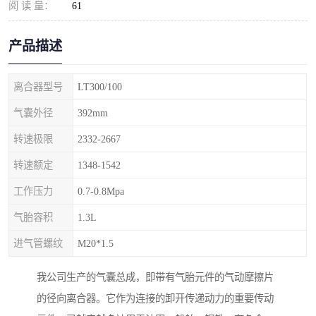
阅 读 量：
61
产品描述
离合器型号
LT300/100
气囊外径
392mm
转速极限
2332-2667
转速额定
1348-1542
工作压力
0.7-0.8Mpa
气胎容积
1.3L
进气管螺纹
M20*1.5
我公司生产的气囊总成，即带有气胎元件的气动摩擦片
的径向离合器。它作为连接的卸开传递动力的重要传动