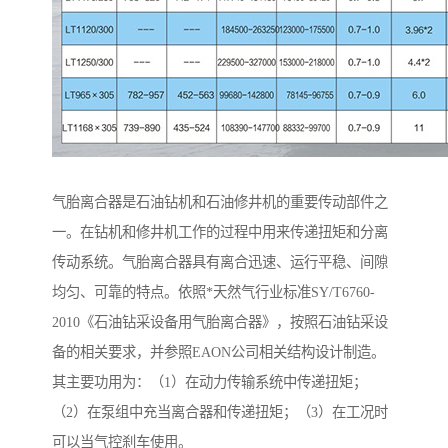
气胎离合器是石油钻机和石油修井机的重要传动部件之
一。在钻机和修井机工作的过程中用来传递扭矩和分离
传动系统。气胎离合器具有离合迅速、运行平稳、间隙
均匀、可靠的特点。依照*天然气行业标准SY/T6760-
2010《石油钻采设备用气胎离合器》，按照石油钻采设
备的相关要求，并参照EAON公司相关结构设计制造。
其主要功用为：（1）在动力传输系统中传递扭矩；
（2）在泵组中充当离合器和传递扭矩；（3）在工况时
可以当气控刹车使用。