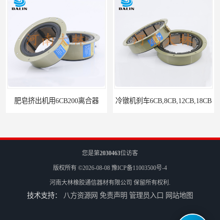
冷镦机刹车6CB,8CB,12CB,18CB
Airflex同等6CB200离合器
您是第
2030463
位访客
版权所有 ©2026-08-08
豫ICP备11003500号-4
河南大林橡胶通信器材有限公司
保留所有权利.
技术支持：
八方资源网
免责声明
管理员入口
网站地图