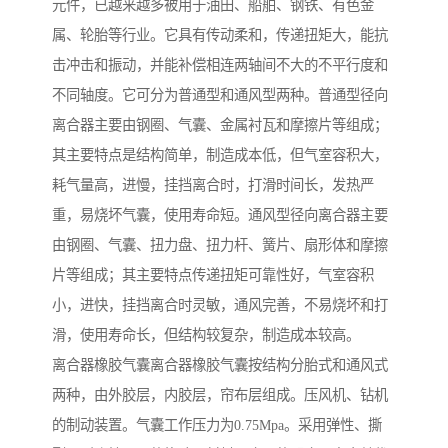
元件，已越来越多被用于油田、船舶、钢铁、有色金
属、轮胎等行业。它具有传动柔和，传递扭矩大，能抗
击冲击和振动，并能补偿相连两轴间不大的不平行度和
不同轴度。它可分为普通型和通风型两种。普通型径向
离合器主要由钢圈、气囊、金属衬瓦和摩擦片等组成；
其主要特点是结构简单，制造成本低，但气室容积大，
耗气量高，进慢，挂挡离合时，打滑时间长，发热严
重，易烧坏气囊，使用寿命短。通风型径向离合器主要
由钢圈、气囊、扭力盘、扭力杆、簧片、扇形体和摩擦
片等组成；其主要特点传递扭矩可靠性好，气室容积
小，进快，挂挡离合时灵敏，通风完善，不易烧坏和打
滑，使用寿命长，但结构较复杂，制造成本较高。
离合器橡胶气囊离合器橡胶气囊按结构分胎式和通风式
两种，由外胶层，内胶层，帘布层组成。压风机、钻机
的制动装置。气囊工作压力为0.75Mpa。采用弹性、撕