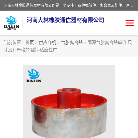
河南大林橡胶通信器材有限公司是一个专注于各种橡胶件、离合器及配件、泥浆泵及配件等产品设计制造和加工的企业。产品应用于矿山、冶金、石油、钢铁、化工、水泥、船舶、造纸、通用机械等各种大功率机械传动或制动装置。
河南大林橡胶通信器材有限公司
当前位置：
首页
>
供应商机
>
气胎离合器
> 鹰潭气胎离合器单价 尺
寸没有严格的限制-适应性广
推盘离合器
通风离合器
VC离合器
矿山离合器
PO隔膜离合器
气胎离合器
泥浆泵空气包胶囊
气动元件
DY隔膜式离合器
CB离合器
KB离合器
实芯轮胎