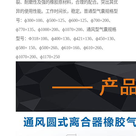
裂、耐磨性及强的橡胶原材料，合理的配合。突出其优
异的使用性能。工作时间长，稳定。普通型气囊规格型
号：ф300×100、ф500×125、ф600×125、ф700×200、
ф770×135、ф1000×200、ф1070×200、通风型气囊规格
型号：Ф318×100、ф400×130、ф421×130、ф450×130、
ф580× 150、ф500×260、ф610×160、ф610×260、
ф1070×200、ф1170×250