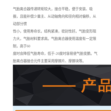
气胎离合器传递转矩较大，接合平稳，便于安装、吸
振，且能补偿少量主、从动轴角向和径向相对偏移，从
动部分惯
性小，使用寿命长，结构紧凑，密封性好。气胎变形阻
力大，气胎材料要求高。气胎离合器使用温度有一定限
制，高于60
度时会降低气胎寿命，低于-20度时容易使气胎变脆。气
胎离合器接合元件主要采用摩擦片、摩擦块等。