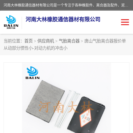
河南大林橡胶通信器材有限公司是一个专注于各种橡胶件、离合器及配件、泥浆泵及配件等产品设计制造和加工的企业。产品应用于矿山、冶金、石油、钢铁、化工、水泥、船舶、造纸、通用机械等各种大功率机械传动或制动装置。
河南大林橡胶通信器材有限公司
当前位置：
首页
>
供应商机
>
气胎离合器
> 唐山气胎离合器报价单
从动部分惯性小-对动力机的冲击小
推盘离合器
通风离合器
VC离合器
矿山离合器
PO隔膜离合器
气胎离合器
泥浆泵空气包胶囊
气动元件
DY隔膜式离合器
CB离合器
KB离合器
实芯轮胎