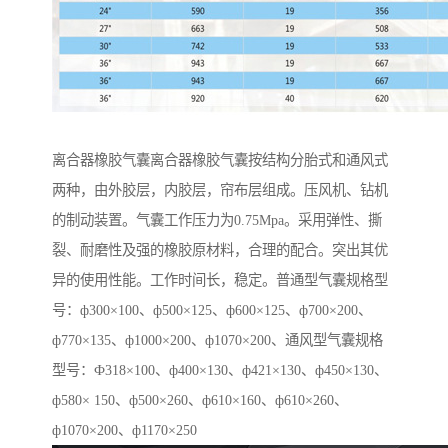
离合器橡胶气囊离合器橡胶气囊按结构分胎式和通风式
两种，由外胶层，内胶层，帘布层组成。压风机、钻机
的制动装置。气囊工作压力为0.75Mpa。采用弹性、撕
裂、耐磨性及强的橡胶原材料，合理的配合。突出其优
异的使用性能。工作时间长，稳定。普通型气囊规格型
号：ф300×100、ф500×125、ф600×125、ф700×200、
ф770×135、ф1000×200、ф1070×200、通风型气囊规格
型号：Ф318×100、ф400×130、ф421×130、ф450×130、
ф580× 150、ф500×260、ф610×160、ф610×260、
ф1070×200、ф1170×250