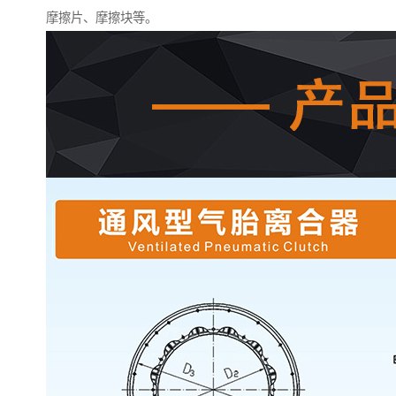
摩擦片、摩擦块等。