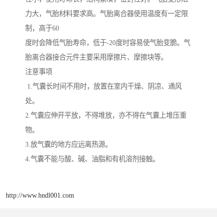
力大，气胎材料要求高。气胎离合器使用温度有一定限
制，高于60
度时会降低气胎寿命，低于-20度时容易使气胎变脆。气
胎离合器接合元件主要采用摩擦片、摩擦块等。
注意事项
1.气囊长时间不用时，放置在室内干燥、阴凉、通风
处。
2.气囊应伸开平放，不得堆放，亦不得在气囊上堆压重
物。
3.放气囊的地方应远离热源。
4.气囊不能与酸、碱、油脂和有机溶剂接触。
http://www.hndl001.com