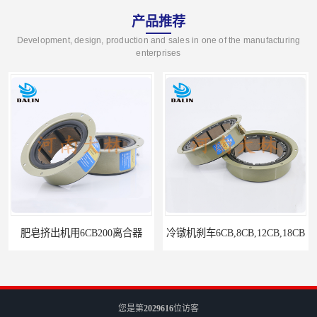
产品推荐
Development, design, production and sales in one of the manufacturing
enterprises
冷镦机刹车6CB,8CB,12CB,18CB
Airflex同等6CB200离合器
您是第
2029616
位访客