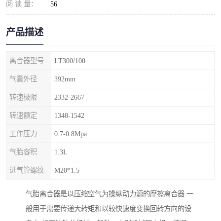
阅 读 量：
56
产品描述
离合器型号
LT300/100
气囊外径
392mm
转速极限
2332-2667
转速额定
1348-1542
工作压力
0.7-0.8Mpa
气胎容积
1.3L
进气管螺纹
M20*1.5
气胎离合器是以压缩空气为操纵动力源的摩擦离合器.一
般用于需要传递大转矩和以较快速度变换回转方向的设