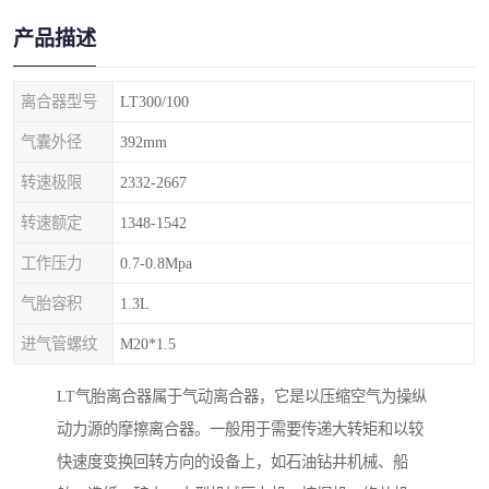
产品描述
离合器型号
LT300/100
气囊外径
392mm
转速极限
2332-2667
转速额定
1348-1542
工作压力
0.7-0.8Mpa
气胎容积
1.3L
进气管螺纹
M20*1.5
LT气胎离合器属于气动离合器，它是以压缩空气为操纵
动力源的摩擦离合器。一般用于需要传递大转矩和以较
快速度变换回转方向的设备上，如石油钻井机械、船