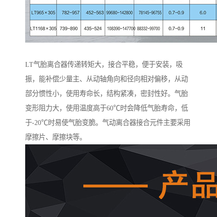
LT气胎离合器传递转矩大，接合平稳，便于安装，吸
振，能补偿少量主、从动轴角向和径向相对偏移，从动
部分惯性小，使用寿命长，结构紧凑，密封性好。气胎
变形阻力大，使用温度高于60℃时会降低气胎寿命，低
于-20℃时易使气胎变脆。气动离合器接合元件主要采用
摩擦片、摩擦块等。