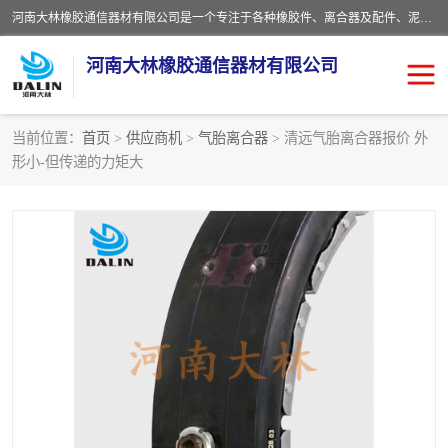
河南大林橡胶通信器材有限公司是一个专注于各种橡胶件、离合器及配件、泥浆泵及配件等产品设计制造和加工的企业。产品应用于矿山、冶金、石油、钢铁、化工、水泥、船舶、造纸、通用机械等各种大功率机械传动或制动装置。
河南大林橡胶通信器材有限公司
当前位置：
首页
>
供应商机
>
气胎离合器
> 清远气胎离合器报价 外
形小-但传递的力矩大
推盘离合器
通风离合器
VC离合器
矿山离合器
PO隔膜离合器
气胎离合器
泥浆泵空气包胶囊
气动元件
DY隔膜式离合器
CB离合器
KB离合器
实芯轮胎