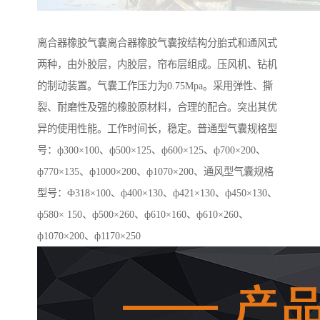
离合器橡胶气囊离合器橡胶气囊按结构分胎式和通风式
两种，由外胶层，内胶层，帘布层组成。压风机、钻机
的制动装置。气囊工作压力为0.75Mpa。采用弹性、撕
裂、耐磨性及强的橡胶原材料，合理的配合。突出其优
异的使用性能。工作时间长，稳定。普通型气囊规格型
号：ф300×100、ф500×125、ф600×125、ф700×200、
ф770×135、ф1000×200、ф1070×200、通风型气囊规格
型号：Ф318×100、ф400×130、ф421×130、ф450×130、
ф580× 150、ф500×260、ф610×160、ф610×260、
ф1070×200、ф1170×250