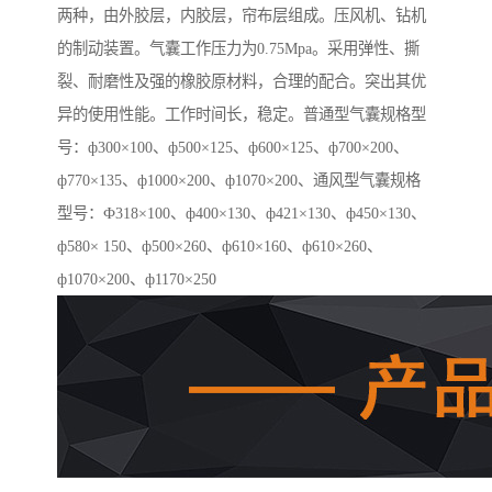
两种，由外胶层，内胶层，帘布层组成。压风机、钻机
的制动装置。气囊工作压力为0.75Mpa。采用弹性、撕
裂、耐磨性及强的橡胶原材料，合理的配合。突出其优
异的使用性能。工作时间长，稳定。普通型气囊规格型
号：ф300×100、ф500×125、ф600×125、ф700×200、
ф770×135、ф1000×200、ф1070×200、通风型气囊规格
型号：Ф318×100、ф400×130、ф421×130、ф450×130、
ф580× 150、ф500×260、ф610×160、ф610×260、
ф1070×200、ф1170×250