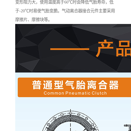
变形阻力大，使用温度高于60℃时会降低气胎寿命，低
于-20℃时易使气胎变脆。气动离合器接合元件主要采用
摩擦片、摩擦块等。