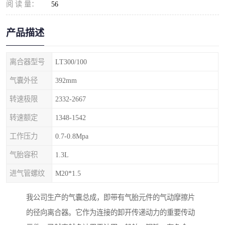
阅 读 量：
56
产品描述
离合器型号
LT300/100
气囊外径
392mm
转速极限
2332-2667
转速额定
1348-1542
工作压力
0.7-0.8Mpa
气胎容积
1.3L
进气管螺纹
M20*1.5
我公司生产的气囊总成，即带有气胎元件的气动摩擦片
的径向离合器。它作为连接的卸开传递动力的重要传动