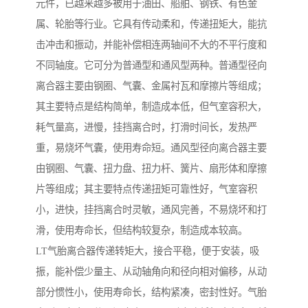
元件，已越来越多被用于油田、船舶、钢铁、有色金
属、轮胎等行业。它具有传动柔和，传递扭矩大，能抗
击冲击和振动，并能补偿相连两轴间不大的不平行度和
不同轴度。它可分为普通型和通风型两种。普通型径向
离合器主要由钢圈、气囊、金属衬瓦和摩擦片等组成；
其主要特点是结构简单，制造成本低，但气室容积大，
耗气量高，进慢，挂挡离合时，打滑时间长，发热严
重，易烧坏气囊，使用寿命短。通风型径向离合器主要
由钢圈、气囊、扭力盘、扭力杆、簧片、扇形体和摩擦
片等组成；其主要特点传递扭矩可靠性好，气室容积
小，进快，挂挡离合时灵敏，通风完善，不易烧坏和打
滑，使用寿命长，但结构较复杂，制造成本较高。
LT气胎离合器传递转矩大，接合平稳，便于安装，吸
振，能补偿少量主、从动轴角向和径向相对偏移，从动
部分惯性小，使用寿命长，结构紧凑，密封性好。气胎