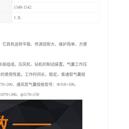
1348-1542
1.3L
，它具有运转平稳、传递扭矩大、维护简单、方便
。
布层组成。压风机、钻机的制动装置。气囊工作压
优异的使用性能。工作时间长，稳定。普通型气囊规
0、ф1070×200、通风型气囊规格型号：Ф318×100、
1070×200、ф1170×250