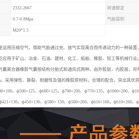
2332-2667
转速额定
0.7-0.8Mpa
气胎容积
M20*1.5
是运用压缩空气，借助气胎通过充、放气实现离合而传递动力的一种装置
泛应用于矿山、冶金、石油、建材、化工、船舶、橡胶、轻工等机械行业
气囊离合器橡胶气囊按结构分胎式和通风式两种，由外胶层，内胶层，帘
5Mpa。采用弹性、撕裂、耐磨性及强的橡胶原材料，合理的配合。突出其
×100、ф500×125、ф600×125、ф700×200、ф770×135、ф1000×20
ф421×130、ф450×130、ф580× 150、ф500×260、ф610×160、ф610×260、ф