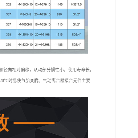
向和径向相对偏移，从动部分惯性小，使用寿命长，
20℃时易使气胎变脆。气动离合器接合元件主要