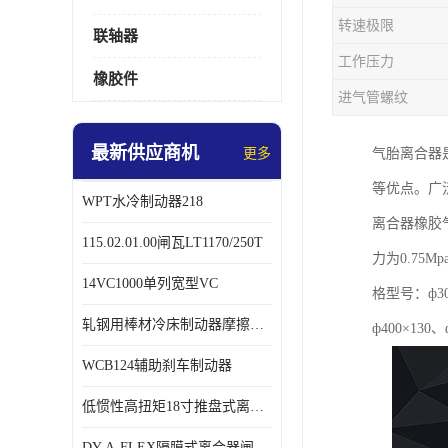
转速极限
联轴器
工作压力
橡胶件
进气管螺纹
最新供应商机
更多
气胎离合器
等优点。广
WPT水冷制动器218
离合器橡胶
115.02.01.00闸瓦LT1170/250T
力为0.7
14VC1000单列宽型VC
格型号：ф300
轧钢用棒材冷床制动器摩擦片218
ф400×130、
WCB124辅助刹车制动器
低惯性高扭矩18寸推盘式离合器中心盘齿盘W18-11-101
DY-A-FLEX隔膜式离合器闸瓦总成7015125A