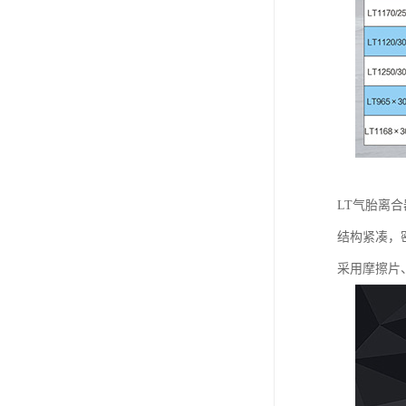
LT气胎离
结构紧凑，
采用摩擦片