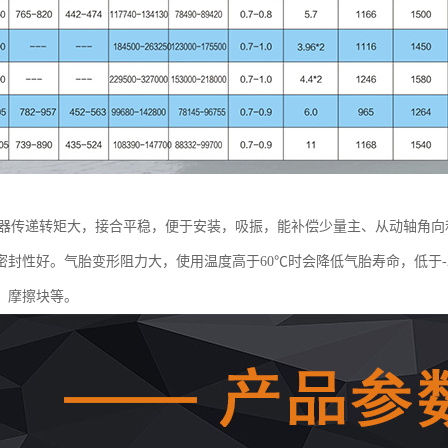
合器传递转矩大，接合平稳，便于安装，吸振，能补偿少量主、从动轴角
密封性好。气胎变形阻力大，使用温度高于60℃时会降低气胎寿命，低于-
、摩擦块等。