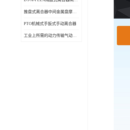
推盘式离合器中间金属盘摩擦盘18寸
PTO机械式手扳式手动离合器
工业上所需的动力传输气动离合器WCB424