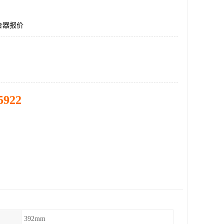
合器报价
5922
392mm