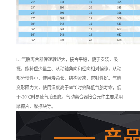
LT气胎离合器传递转矩大，接合平稳，便于安装，吸
振，能补偿少量主、从动轴角向和径向相对偏移，从动
部分惯性小，使用寿命长，结构紧凑，密封性好。气胎
变形阻力大，使用温度高于60℃时会降低气胎寿命，低
于-20℃时易使气胎变脆。气动离合器接合元件主要采用
摩擦片、摩擦块等。