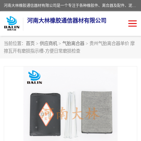
河南大林橡胶通信器材有限公司是一个专注于各种橡胶件、离合器及配件、泥浆泵及配件等产品设计制造和加工的企业。产品应用于矿山、冶金、石油、钢铁、化工、水泥、船舶、造纸、通用机械等各种大功率机械传动或制动装置。
河南大林橡胶通信器材有限公司
当前位置：
首页
>
供应商机
>
气胎离合器
> 贵州气胎离合器单价 摩
擦瓦开有磨损指示槽-方便日常磨损检查
推盘离合器
通风离合器
VC离合器
矿山离合器
PO隔膜离合器
气胎离合器
泥浆泵空气包胶囊
气动元件
DY隔膜式离合器
CB离合器
KB离合器
实芯轮胎