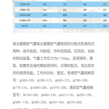
离合器橡胶气囊离合器橡胶气囊按结构分胎式和通风式
两种，由外胶层，内胶层，帘布层组成。压风机、钻机
的制动装置。气囊工作压力为0.75Mpa。采用弹性、撕
裂、耐磨性及强的橡胶原材料，合理的配合。突出其优
异的使用性能。工作时间长，稳定。普通型气囊规格型
号：ф300×100、ф500×125、ф600×125、ф700×200、
ф770×135、ф1000×200、ф1070×200、通风型气囊规格
型号：Ф318×100、ф400×130、ф421×130、ф450×130、
ф580× 150、ф500×260、ф610×160、ф610×260、