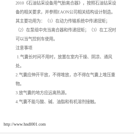
2010《石油钻采设备用气胎离合器》，按照石油钻采设
备的相关要求，并参照EAON公司相关结构设计制造。
其主要功用为：（1）在动力传输系统中传递扭矩；
（2）在泵组中充当离合器和传递扭矩；（3）在工况时
可以当气控刹车使用。
注意事项
1.气囊长时间不用时，放置在室内干燥、阴凉、通风
处。
2.气囊应伸开平放，不得堆放，亦不得在气囊上堆压重
物。
3.放气囊的地方应远离热源。
4.气囊不能与酸、碱、油脂和有机溶剂接触。
http://www.hndl001.com