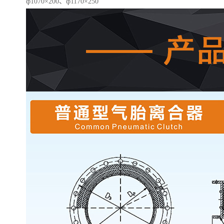
ф1070×200、ф1170×250