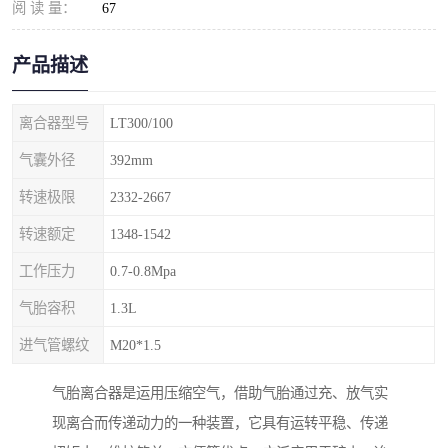
阅 读 量：
67
产品描述
离合器型号
LT300/100
气囊外径
392mm
转速极限
2332-2667
转速额定
1348-1542
工作压力
0.7-0.8Mpa
气胎容积
1.3L
进气管螺纹
M20*1.5
气胎离合器是运用压缩空气，借助气胎通过充、放气实
现离合而传递动力的一种装置，它具有运转平稳、传递