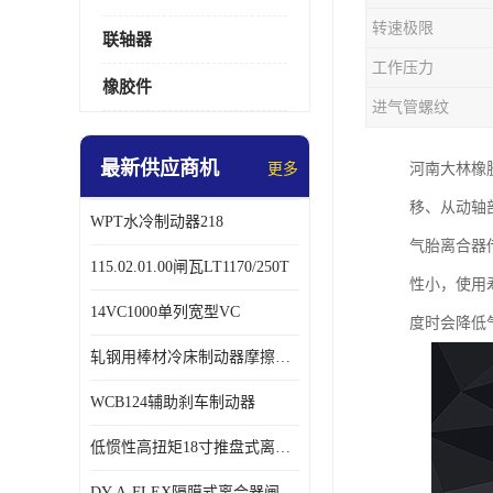
转速极限
联轴器
工作压力
橡胶件
进气管螺纹
最新供应商机
更多
河南大林橡
移、从动轴
WPT水冷制动器218
气胎离合器
115.02.01.00闸瓦LT1170/250T
性小，使用
14VC1000单列宽型VC
度时会降低
轧钢用棒材冷床制动器摩擦片218
WCB124辅助刹车制动器
低惯性高扭矩18寸推盘式离合器中心盘齿盘W18-11-101
DY-A-FLEX隔膜式离合器闸瓦总成7015125A