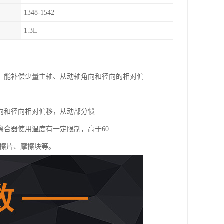
1348-1542
1.3L
、能补偿少量主轴、从动轴角向和径向的相对偏
向和径向相对偏移，从动部分惯
合器使用温度有一定限制，高于60
摩擦片、摩擦块等。