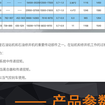
是石油钻机和石油修井机的重要传动部件之一。在钻机和修井机工作的过
为：
系统中传递扭矩。
当离合器和传递扭矩。
以当气控刹车使用。