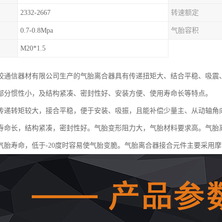
2332-2667
转速额定
0.7-0.8Mpa
气胎容积
M20*1.5
胶通信器材有限公司生产的气胎离合器具有传递扭矩大、结合平稳、吸震
部分惯性小，及结构紧凑、密封性好、安装方便、使用寿命长等特点。
传递转矩较大，接合平稳，便于安装、吸振，且能补偿少量主、从动轴角
寿命长，结构紧凑，密封性好。气胎变形阻力大，气胎材料要求高。气胎离
气胎寿命，低于-20度时容易使气胎变脆。气胎离合器接合元件主要采用