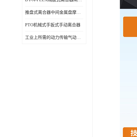
推盘式离合器中间金属盘摩擦盘18寸
PTO机械式手扳式手动离合器
工业上所需的动力传输气动离合器WCB424