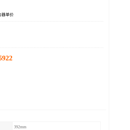
合器单价
5922
392mm