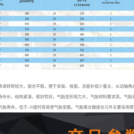
传递转矩较大，接合平稳，便于安装、吸振，且能补偿少量主、从动轴角
寿命长，结构紧凑，密封性好。气胎变形阻力大，气胎材料要求高。气胎离
气胎寿命，低于-20度时容易使气胎变脆。气胎离合器接合元件主要采用