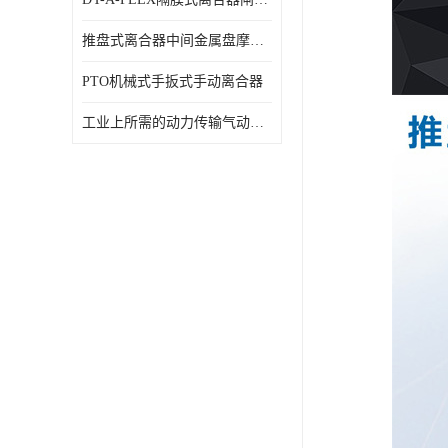
推盘式离合器中间金属盘摩擦盘18寸
PTO机械式手扳式手动离合器
工业上所需的动力传输气动离合器WCB424