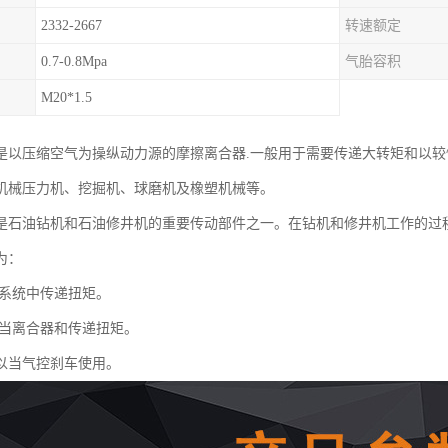
2332-2667
转速额定
0.7-0.8Mpa
气胎容积
M20*1.5
是以压缩空气为操纵动力源的摩擦离合器.一般用于需要传递大转矩和以较
机械压力机、挖掘机、球磨机及橡塑机械等。
是石油钻机和石油修井机的重要传动部件之一。在钻机和修井机工作的过
为：
系统中传递扭矩。
当离合器和传递扭矩。
以当气控刹车使用。