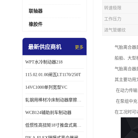
转速极限
联轴器
工作压力
橡胶件
进气管螺纹
最新供应商机
更多
气胎离合器
船舶、大型
WPT水冷制动器218
气胎离合器
115.02.01.00闸瓦LT1170/250T
其主要功用
14VC1000单列宽型VC
在动力传输
轧钢用棒材冷床制动器摩擦片218
在泵组中充
在工况时可
WCB124辅助刹车制动器
低惯性高扭矩18寸推盘式离合器中心盘齿盘W18-11-101
DY-A-FLEX隔膜式离合器闸瓦总成7015125A