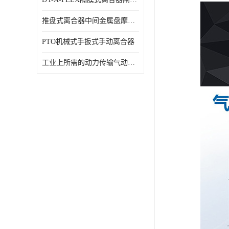
推盘式离合器中间金属盘摩擦盘18寸
PTO机械式手扳式手动离合器
工业上所需的动力传输气动离合器WCB424