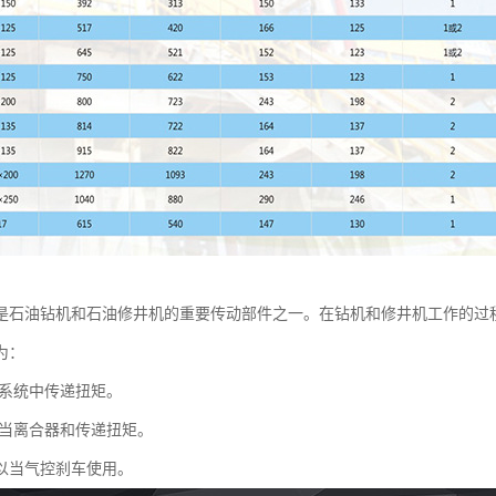
是石油钻机和石油修井机的重要传动部件之一。在钻机和修井机工作的过
为：
系统中传递扭矩。
当离合器和传递扭矩。
以当气控刹车使用。