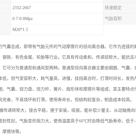
2332-2667
转速额定
0.7-0.8Mpa
气胎容积
M20*1.5
的气囊总成，即带有气胎元件的气动摩擦片的径向离合器。它作为连接的
、钢铁、有色金属、轮胎等行业。它具有传动柔和，传递扭矩大，能抗击
。它可分为普通型和通风型两种。普通型径向离合器主要由钢圈、气囊、
本低，但气室容积大，耗气量高，进慢，挂挡离合时，打滑时间长，发热
圈、气囊、扭力盘、扭力杆、簧片、扇形体和摩擦片等组成；其主要特点
风完善，不易烧坏和打滑，使用寿命长，但结构较复杂，制造成本较高。
合器传递转矩大，接合平稳，便于安装，吸振，能补偿少量主、从动轴角
密封性好。气胎变形阻力大，使用温度高于60℃时会降低气胎寿命，低于-
、摩擦块等。