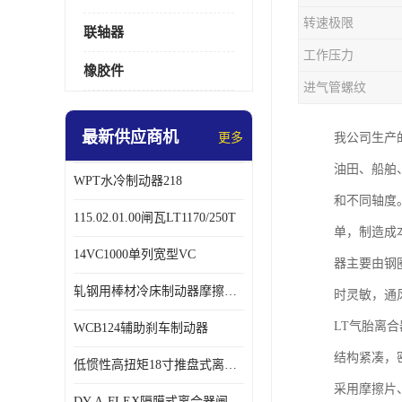
转速极限
联轴器
工作压力
橡胶件
进气管螺纹
最新供应商机
更多
我公司生产
油田、船舶
WPT水冷制动器218
和不同轴度
115.02.01.00闸瓦LT1170/250T
单，制造成
14VC1000单列宽型VC
器主要由钢
轧钢用棒材冷床制动器摩擦片218
时灵敏，通
LT气胎离
WCB124辅助刹车制动器
结构紧凑，
低惯性高扭矩18寸推盘式离合器中心盘齿盘W18-11-101
采用摩擦片
DY-A-FLEX隔膜式离合器闸瓦总成7015125A