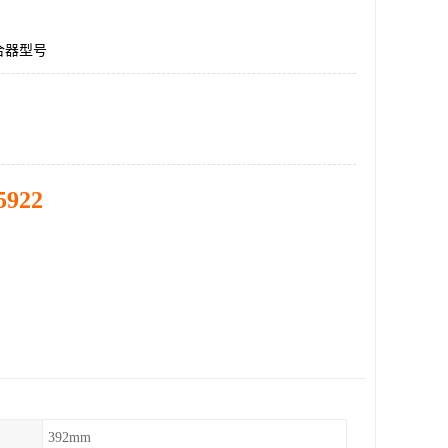
合器型号
5922
392mm