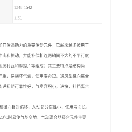
1348-1542
1.3L
卸开传递动力的重要传动元件，已越来越多被用于
冲击和振动，并能补偿相连两轴间不大的不平行度
金属衬瓦和摩擦片等组成；其主要特点是结构简
严重，易烧坏气囊，使用寿命短。通风型径向离合
传递扭矩可靠性好，气室容积小，进快，挂挡离合
向和径向相对偏移，从动部分惯性小，使用寿命长，
20℃时易使气胎变脆。气动离合器接合元件主要