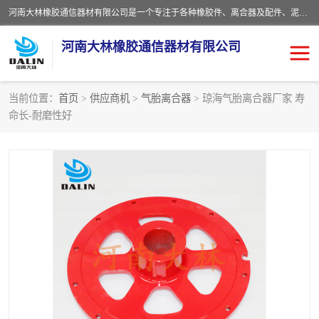
河南大林橡胶通信器材有限公司是一个专注于各种橡胶件、离合器及配件、泥浆泵及配件等产品设计制造和加工的企业。产品应用于矿山、冶金、石油、钢铁、化工、水泥、船舶、造纸、通用机械等各种大功率机械传动或制动装置。
河南大林橡胶通信器材有限公司
当前位置：
首页
>
供应商机
>
气胎离合器
> 琼海气胎离合器厂家 寿
命长-耐磨性好
推盘离合器
通风离合器
VC离合器
矿山离合器
PO隔膜离合器
气胎离合器
泥浆泵空气包胶囊
气动元件
DY隔膜式离合器
CB离合器
KB离合器
实芯轮胎