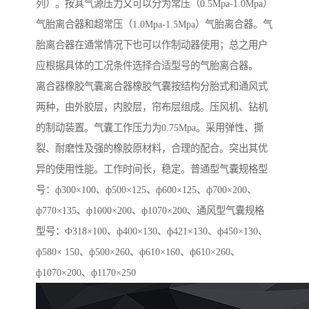
列）。按其气源压力又可以分为常压（0.5Mpa-1.0Mpa）
气胎离合器和超常压（1.0Mpa-1.5Mpa）气胎离合器。气
胎离合器在通常情况下也可以作制动器使用；总之用户
应根据具体的工况条件选择合适型号的气胎离合器。
离合器橡胶气囊离合器橡胶气囊按结构分胎式和通风式
两种，由外胶层，内胶层，帘布层组成。压风机、钻机
的制动装置。气囊工作压力为0.75Mpa。采用弹性、撕
裂、耐磨性及强的橡胶原材料，合理的配合。突出其优
异的使用性能。工作时间长，稳定。普通型气囊规格型
号：ф300×100、ф500×125、ф600×125、ф700×200、
ф770×135、ф1000×200、ф1070×200、通风型气囊规格
型号：Ф318×100、ф400×130、ф421×130、ф450×130、
ф580× 150、ф500×260、ф610×160、ф610×260、
ф1070×200、ф1170×250