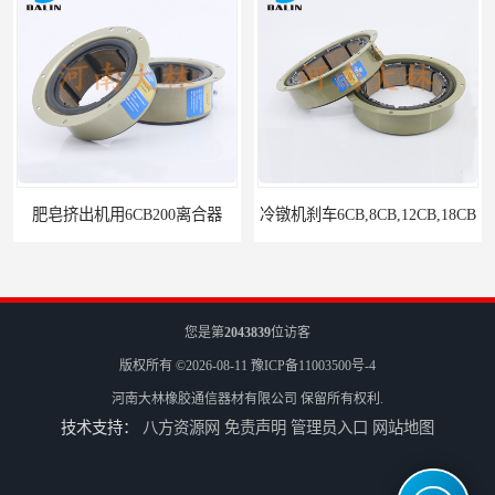
肥皂挤出机用6CB200离合器
冷镦机刹车6CB,8CB,12CB,18CB
您是第
2043839
位访客
版权所有 ©2026-08-11
豫ICP备11003500号-4
河南大林橡胶通信器材有限公司
保留所有权利.
技术支持：
八方资源网
免责声明
管理员入口
网站地图
Airflex同等6CB200离合器
冷镦机电机用小型8CB250离合器制动器刹车