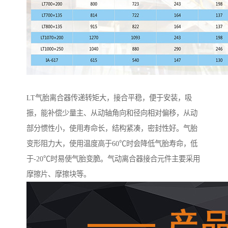
LT气胎离合器传递转矩大，接合平稳，便于安装，吸
振，能补偿少量主、从动轴角向和径向相对偏移，从动
部分惯性小，使用寿命长，结构紧凑，密封性好。气胎
变形阻力大，使用温度高于60℃时会降低气胎寿命，低
于-20℃时易使气胎变脆。气动离合器接合元件主要采用
摩擦片、摩擦块等。