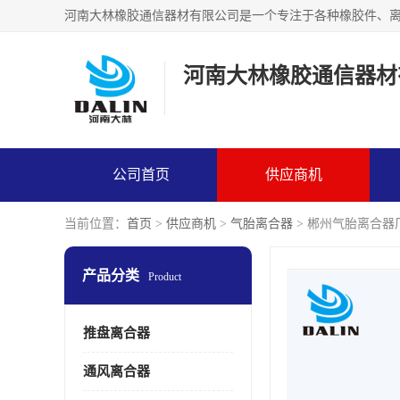
河南大林橡胶通信器材
公司首页
供应商机
当前位置：
首页
>
供应商机
>
气胎离合器
> 郴州气胎离合器
产品分类
Product
推盘离合器
通风离合器