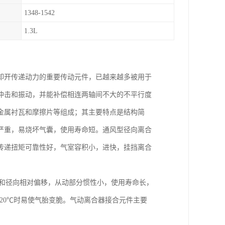
1348-1542
1.3L
卸开传递动力的重要传动元件，已越来越多被用于
冲击和振动，并能补偿相连两轴间不大的不平行度
金属衬瓦和摩擦片等组成；其主要特点是结构简
严重，易烧坏气囊，使用寿命短。通风型径向离合
传递扭矩可靠性好，气室容积小，进快，挂挡离合
向和径向相对偏移，从动部分惯性小，使用寿命长，
20℃时易使气胎变脆。气动离合器接合元件主要