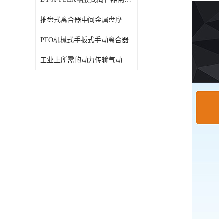
推盘式离合器中间金属盘摩擦盘18寸
PTO机械式手扳式手动离合器
工业上所需的动力传输气动离合器WCB424