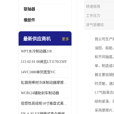
转速极限
联轴器
工作压力
橡胶件
进气管螺纹
最新供应商机
更多
我公司生产
油田、船舶
WPT水冷制动器218
和不同轴度
115.02.01.00闸瓦LT1170/250T
单，制造成
14VC1000单列宽型VC
器主要由钢
轧钢用棒材冷床制动器摩擦片218
时灵敏，通
LT气胎离
WCB124辅助刹车制动器
结构紧凑，
低惯性高扭矩18寸推盘式离合器中心盘齿盘W18-11-101
采用摩擦片
DY-A-FLEX隔膜式离合器闸瓦总成7015125A