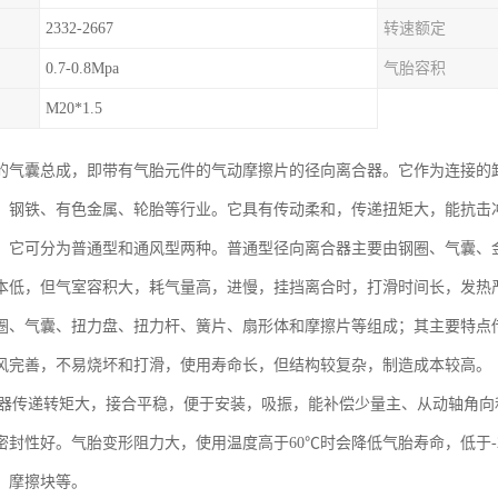
2332-2667
转速额定
0.7-0.8Mpa
气胎容积
M20*1.5
的气囊总成，即带有气胎元件的气动摩擦片的径向离合器。它作为连接的
、钢铁、有色金属、轮胎等行业。它具有传动柔和，传递扭矩大，能抗击
。它可分为普通型和通风型两种。普通型径向离合器主要由钢圈、气囊、
本低，但气室容积大，耗气量高，进慢，挂挡离合时，打滑时间长，发热
圈、气囊、扭力盘、扭力杆、簧片、扇形体和摩擦片等组成；其主要特点
风完善，不易烧坏和打滑，使用寿命长，但结构较复杂，制造成本较高。
合器传递转矩大，接合平稳，便于安装，吸振，能补偿少量主、从动轴角
密封性好。气胎变形阻力大，使用温度高于60℃时会降低气胎寿命，低于-
、摩擦块等。