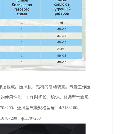
布层组成。压风机、钻机的制动装置。气囊工作压
优异的使用性能。工作时间长，稳定。普通型气囊规
0、ф1070×200、通风型气囊规格型号：Ф318×100、
1070×200、ф1170×250