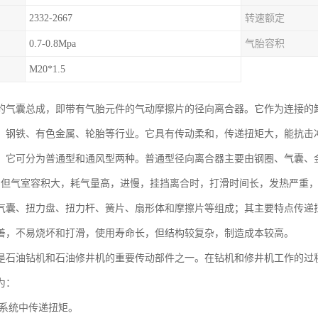
2332-2667
转速额定
0.7-0.8Mpa
气胎容积
M20*1.5
的气囊总成，即带有气胎元件的气动摩擦片的径向离合器。它作为连接的
、钢铁、有色金属、轮胎等行业。它具有传动柔和，传递扭矩大，能抗击
。它可分为普通型和通风型两种。普通型径向离合器主要由钢圈、气囊、
，但气室容积大，耗气量高，进慢，挂挡离合时，打滑时间长，发热严重
气囊、扭力盘、扭力杆、簧片、扇形体和摩擦片等组成；其主要特点传递
善，不易烧坏和打滑，使用寿命长，但结构较复杂，制造成本较高。
是石油钻机和石油修井机的重要传动部件之一。在钻机和修井机工作的过
为：
系统中传递扭矩。