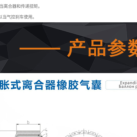
当离合器和传递扭矩。
以当气控刹车使用。