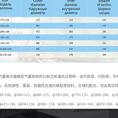
气囊离合器橡胶气囊按结构分胎式和通风式两种，由外胶层，内胶层，帘
5Mpa。采用弹性、撕裂、耐磨性及强的橡胶原材料，合理的配合。突出其
×100、ф500×125、ф600×125、ф700×200、ф770×135、ф1000×20
ф421×130、ф450×130、ф580× 150、ф500×260、ф610×160、ф610×260、ф