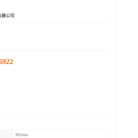
合器公司
5922
392mm