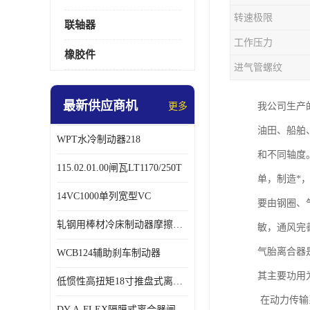
转速极限
联轴器
工作压力
橡胶件
进气管螺纹
最新供应商机
更多
我公司生产
油田、船舶
WPT水冷制动器218
和不同轴度
115.02.01.00闸瓦LT1170/250T
单，制造*
14VC1000单列宽型VC
要由钢圈、
轧钢用棒材冷床制动器摩擦片218
敏，通风完
气胎离合器
WCB124辅助刹车制动器
其主要功用
低惯性高扭矩18寸推盘式离合器中心盘齿盘W18-11-101
在动力传输
DY-A-FLEX隔膜式离合器闸瓦总成7015125A