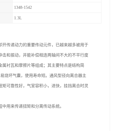
1348-1542
1.3L
卸开传递动力的重要传动元件，已越来越多被用于
冲击和振动，并能补偿相连两轴间不大的不平行度
金属衬瓦和摩擦片等组成；其主要特点是结构简
，易烧坏气囊，使用寿命短。通风型径向离合器主
扭矩可靠性好，气室容积小，进快，挂挡离合时灵
程中用来传递扭矩和分离传动系统。