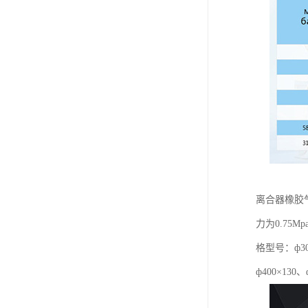
离合器橡胶
力为0.7
格型号：ф300
ф400×130、