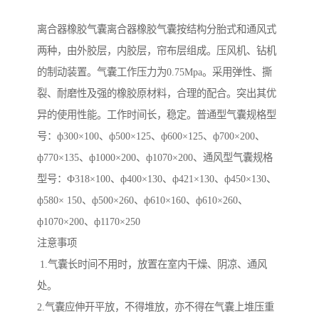
离合器橡胶气囊离合器橡胶气囊按结构分胎式和通风式
两种，由外胶层，内胶层，帘布层组成。压风机、钻机
的制动装置。气囊工作压力为0.75Mpa。采用弹性、撕
裂、耐磨性及强的橡胶原材料，合理的配合。突出其优
异的使用性能。工作时间长，稳定。普通型气囊规格型
号：ф300×100、ф500×125、ф600×125、ф700×200、
ф770×135、ф1000×200、ф1070×200、通风型气囊规格
型号：Ф318×100、ф400×130、ф421×130、ф450×130、
ф580× 150、ф500×260、ф610×160、ф610×260、
ф1070×200、ф1170×250
注意事项
1.气囊长时间不用时，放置在室内干燥、阴凉、通风
处。
2.气囊应伸开平放，不得堆放，亦不得在气囊上堆压重