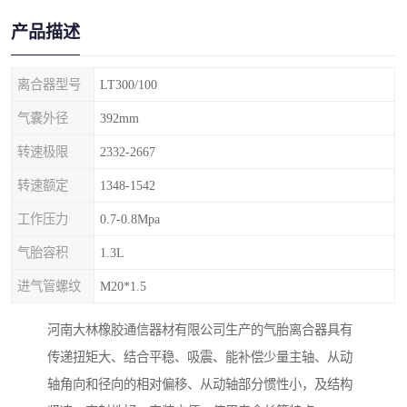
产品描述
离合器型号
LT300/100
气囊外径
392mm
转速极限
2332-2667
转速额定
1348-1542
工作压力
0.7-0.8Mpa
气胎容积
1.3L
进气管螺纹
M20*1.5
河南大林橡胶通信器材有限公司生产的气胎离合器具有
传递扭矩大、结合平稳、吸震、能补偿少量主轴、从动
轴角向和径向的相对偏移、从动轴部分惯性小，及结构