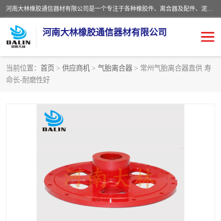
河南大林橡胶通信器材有限公司是一个专注于各种橡胶件、离合器及配件、泥浆泵及配件等产品设计制造和加工的企业。产品应用于矿山、冶金、石油、钢铁、化工、水泥、船舶、造纸、通用机械等各种大功率机械传动或制动装置。
河南大林橡胶通信器材有限公司
当前位置：
首页
>
供应商机
>
气胎离合器
> 常州气胎离合器直供 寿
命长-耐磨性好
推盘离合器
通风离合器
VC离合器
矿山离合器
PO隔膜离合器
气胎离合器
泥浆泵空气包胶囊
气动元件
DY隔膜式离合器
CB离合器
KB离合器
实芯轮胎