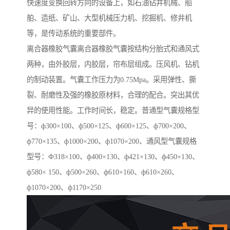
快速度变换回转方向的设备上，如石油钻井机械、船
舶、造纸、矿山、大型机械压力机、挖掘机、修井机
等，是传动系统的重要部件。
离合器橡胶气囊离合器橡胶气囊按结构分胎式和通风式
两种，由外胶层，内胶层，帘布层组成。压风机、钻机
的制动装置。气囊工作压力为0.75Mpa。采用弹性、撕
裂、耐磨性及强的橡胶原材料，合理的配合。突出其优
异的使用性能。工作时间长，稳定。普通型气囊规格型
号：ф300×100、ф500×125、ф600×125、ф700×200、
ф770×135、ф1000×200、ф1070×200、通风型气囊规格
型号：Ф318×100、ф400×130、ф421×130、ф450×130、
ф580× 150、ф500×260、ф610×160、ф610×260、
ф1070×200、ф1170×250