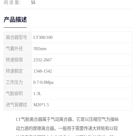
阅 读 量：
55
产品描述
离合器型号
LT300/100
气囊外径
392mm
转速极限
2332-2667
转速额定
1348-1542
工作压力
0.7-0.8Mpa
气胎容积
1.3L
进气管螺纹
M20*1.5
LT气胎离合器属于气动离合器，它是以压缩空气为操纵
动力源的摩擦离合器。一般用于需要传递大转矩和以较