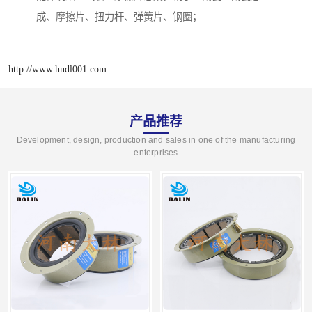
成、摩擦片、扭力杆、弹簧片、钢圈；
http://www.hndl001.com
产品推荐
Development, design, production and sales in one of the manufacturing
enterprises