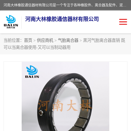
河南大林橡胶通信器材有限公司是一个专注于各种橡胶件、离合器及配件、泥浆泵及配件等产品设计制造和加工的企业。产品应用于矿山、冶金、石油、钢铁、化工、水泥、船舶、造纸、通用机械等各种大功率机械传动或制动装置。
河南大林橡胶通信器材有限公司
当前位置：
首页
>
供应商机
>
气胎离合器
> 黑河气胎离合器直销 既
可以当离合器使用-又可以当制动器用
推盘离合器
通风离合器
VC离合器
矿山离合器
PO隔膜离合器
气胎离合器
泥浆泵空气包胶囊
气动元件
DY隔膜式离合器
CB离合器
KB离合器
实芯轮胎