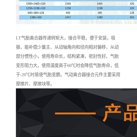
LT气胎离合器传递转矩大，接合平稳，便于安装，吸
振，能补偿少量主、从动轴角向和径向相对偏移，从动
部分惯性小，使用寿命长，结构紧凑，密封性好。气胎
变形阻力大，使用温度高于60℃时会降低气胎寿命，低
于-20℃时易使气胎变脆。气动离合器接合元件主要采用
摩擦片、摩擦块等。