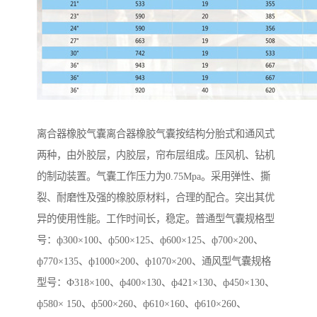
离合器橡胶气囊离合器橡胶气囊按结构分胎式和通风式
两种，由外胶层，内胶层，帘布层组成。压风机、钻机
的制动装置。气囊工作压力为0.75Mpa。采用弹性、撕
裂、耐磨性及强的橡胶原材料，合理的配合。突出其优
异的使用性能。工作时间长，稳定。普通型气囊规格型
号：ф300×100、ф500×125、ф600×125、ф700×200、
ф770×135、ф1000×200、ф1070×200、通风型气囊规格
型号：Ф318×100、ф400×130、ф421×130、ф450×130、
ф580× 150、ф500×260、ф610×160、ф610×260、