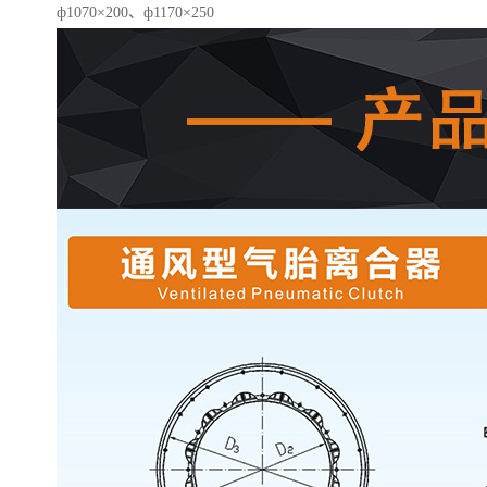
ф1070×200、ф1170×250