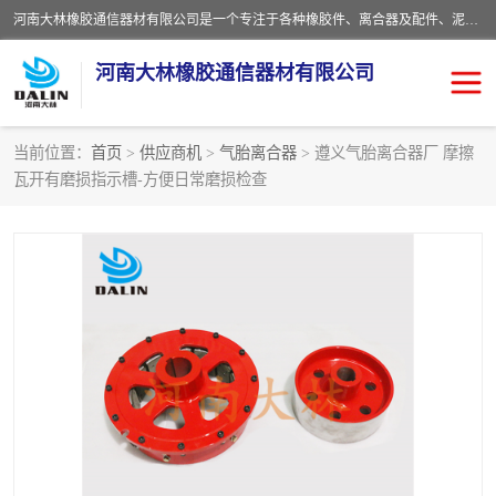
河南大林橡胶通信器材有限公司是一个专注于各种橡胶件、离合器及配件、泥浆泵及配件等产品设计制造和加工的企业。产品应用于矿山、冶金、石油、钢铁、化工、水泥、船舶、造纸、通用机械等各种大功率机械传动或制动装置。
河南大林橡胶通信器材有限公司
当前位置：
首页
>
供应商机
>
气胎离合器
> 遵义气胎离合器厂 摩擦
瓦开有磨损指示槽-方便日常磨损检查
推盘离合器
通风离合器
VC离合器
矿山离合器
PO隔膜离合器
气胎离合器
泥浆泵空气包胶囊
气动元件
DY隔膜式离合器
CB离合器
KB离合器
实芯轮胎