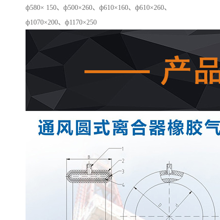
ф580× 150、ф500×260、ф610×160、ф610×260、
ф1070×200、ф1170×250