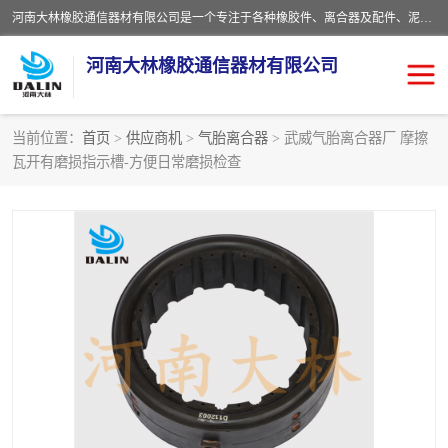
河南大林橡胶通信器材有限公司是一个专注于各种橡胶件、离合器及配件、泥浆泵及配件等产品设计制造和加工的企业。产品应用于矿山、冶金、石油、钢铁、化工、水泥、船舶、造纸、通用机械等各种大功率机械传动或制动装置。
河南大林橡胶通信器材有限公司
当前位置：
首页
>
供应商机
>
气胎离合器
> 武威气胎离合器厂 摩擦
瓦开有磨损指示槽-方便日常磨损检查
推盘离合器
通风离合器
VC离合器
矿山离合器
PO隔膜离合器
气胎离合器
泥浆泵空气包胶囊
气动元件
DY隔膜式离合器
CB离合器
KB离合器
实芯轮胎