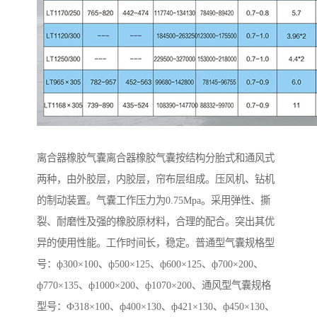
离合器橡胶气囊离合器橡胶气囊按结构分胎式和通风式
两种，由外胶层，内胶层，帘布层组成。压风机、钻机
的制动装置。气囊工作压力为0.75Mpa。采用弹性、撕
裂、耐磨性及强的橡胶原材料，合理的配合。突出其优
异的使用性能。工作时间长，稳定。普通型气囊规格型
号：ф300×100、ф500×125、ф600×125、ф700×200、
ф770×135、ф1000×200、ф1070×200、通风型气囊规格
型号：Ф318×100、ф400×130、ф421×130、ф450×130、