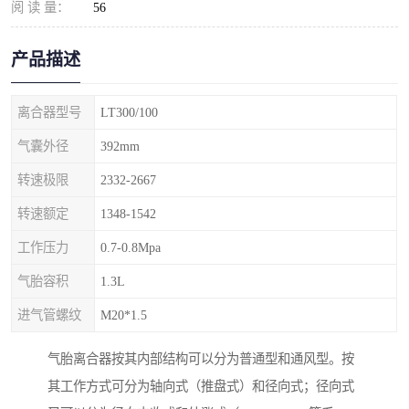
阅 读 量：
56
产品描述
离合器型号
LT300/100
气囊外径
392mm
转速极限
2332-2667
转速额定
1348-1542
工作压力
0.7-0.8Mpa
气胎容积
1.3L
进气管螺纹
M20*1.5
气胎离合器按其内部结构可以分为普通型和通风型。按
其工作方式可分为轴向式（推盘式）和径向式；径向式