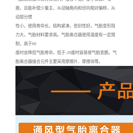
振，且能补偿少量主、从动轴角向和径向相对偏移，从
动部分惯
性小，使用寿命长，结构紧凑，密封性好。气胎变形阻
力大，气胎材料要求高。气胎离合器使用温度有一定限
制，高于60
度时会降低气胎寿命，低于-20度时容易使气胎变脆。气
胎离合器接合元件主要采用摩擦片、摩擦块等。