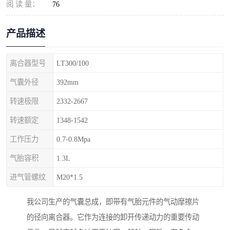
阅 读 量：
76
产品描述
离合器型号
LT300/100
气囊外径
392mm
转速极限
2332-2667
转速额定
1348-1542
工作压力
0.7-0.8Mpa
气胎容积
1.3L
进气管螺纹
M20*1.5
我公司生产的气囊总成，即带有气胎元件的气动摩擦片
的径向离合器。它作为连接的卸开传递动力的重要传动