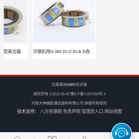
冷镦机用6CB8CB12CB14CB各型号离合器制动器
肥皂挤出机用6CB200离合器
您是第
2036895
位访客
版权所有 ©2026-08-09
豫ICP备11003500号-4
河南大林橡胶通信器材有限公司
保留所有权利.
技术支持：
八方资源网
免责声明
管理员入口
网站地图
冷镦机刹车6CB,8CB,12CB,18CB
Airflex同等6CB200离合器