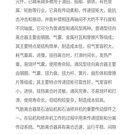
元件，已越来越多被用于油田、船舶、钢铁、有色金
属、轮胎等行业。它具有传动柔和，传递扭矩大，能抗
击冲击和振动，并能补偿相连两轴间不大的不平行度和
不同轴度。它可分为普通型和通风型两种。普通型径向
离合器主要由钢圈、气囊、金属衬瓦和摩擦片等组成；
其主要特点是结构简单，制造成本低，但气室容积大，
耗气量高，进慢，挂挡离合时，打滑时间长，发热严
重，易烧坏气囊，使用寿命短。通风型径向离合器主要
由钢圈、气囊、扭力盘、扭力杆、簧片、扇形体和摩擦
片等组成；其主要特点传递扭矩可靠性好，气室容积
小，进快，挂挡离合时灵敏，通风完善，不易烧坏和打
滑，使用寿命长，但结构较复杂，制造成本较高。
气胎离合器是石油钻机和石油修井机的重要传动部件之
一。在钻机和修井机工作的过程中用来传递扭矩和分离
传动系统。气胎离合器具有离合迅速、运行平稳、间隙