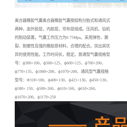
离合器橡胶气囊离合器橡胶气囊按结构分胎式和通风式
两种，由外胶层，内胶层，帘布层组成。压风机、钻机
的制动装置。气囊工作压力为0.75Mpa。采用弹性、撕
裂、耐磨性及强的橡胶原材料，合理的配合。突出其优
异的使用性能。工作时间长，稳定。普通型气囊规格型
号：ф300×100、ф500×125、ф600×125、ф700×200、
ф770×135、ф1000×200、ф1070×200、通风型气囊规格
型号：Ф318×100、ф400×130、ф421×130、ф450×130、
ф580× 150、ф500×260、ф610×160、ф610×260、
ф1070×200、ф1170×250