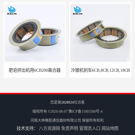
肥皂挤出机用6CB200离合器
冷镦机刹车6CB,8CB,12CB,18CB
您是第
2028924
位访客
版权所有 ©2026-08-07
豫ICP备11003500号-4
河南大林橡胶通信器材有限公司
保留所有权利.
技术支持：
八方资源网
免责声明
管理员入口
网站地图