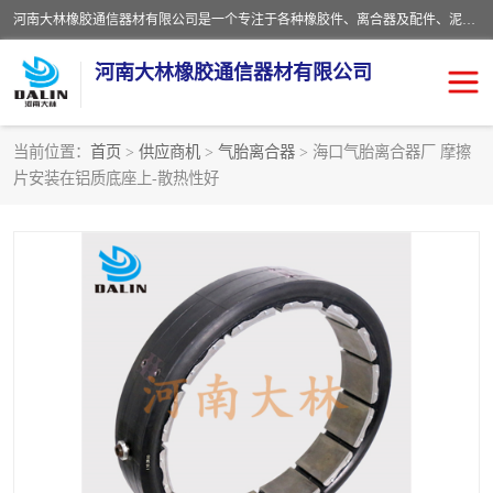
河南大林橡胶通信器材有限公司是一个专注于各种橡胶件、离合器及配件、泥浆泵及配件等产品设计制造和加工的企业。产品应用于矿山、冶金、石油、钢铁、化工、水泥、船舶、造纸、通用机械等各种大功率机械传动或制动装置。
河南大林橡胶通信器材有限公司
当前位置：
首页
>
供应商机
>
气胎离合器
> 海口气胎离合器厂 摩擦
片安装在铝质底座上-散热性好
推盘离合器
通风离合器
VC离合器
矿山离合器
PO隔膜离合器
气胎离合器
泥浆泵空气包胶囊
气动元件
DY隔膜式离合器
CB离合器
KB离合器
实芯轮胎