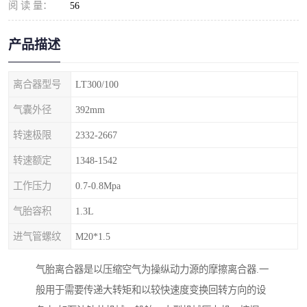
阅 读 量：
56
产品描述
离合器型号
LT300/100
气囊外径
392mm
转速极限
2332-2667
转速额定
1348-1542
工作压力
0.7-0.8Mpa
气胎容积
1.3L
进气管螺纹
M20*1.5
气胎离合器是以压缩空气为操纵动力源的摩擦离合器.一
般用于需要传递大转矩和以较快速度变换回转方向的设