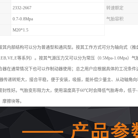
2332-2667
转速额定
0.7-0.8Mpa
气胎容积
M20*1.5
按其内部结构可以分为普通型和通风型。按其工作方式可分为轴向式（推
EB,VE,E等系列）。按其气源压力又可以分为常压（0.5Mpa-1.0Mpa）气
合器在通常情况下也可以作制动器使用；总之用户应根据具体的工况条件
合器传递转矩大，接合平稳，便于安装，吸振，能补偿少量主、从动轴角
密封性好。气胎变形阻力大，使用温度高于60℃时会降低气胎寿命，低于-
、摩擦块等。