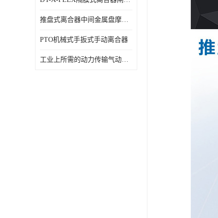
推盘式离合器中间金属盘摩擦盘18寸
PTO机械式手扳式手动离合器
工业上所需的动力传输气动离合器WCB424