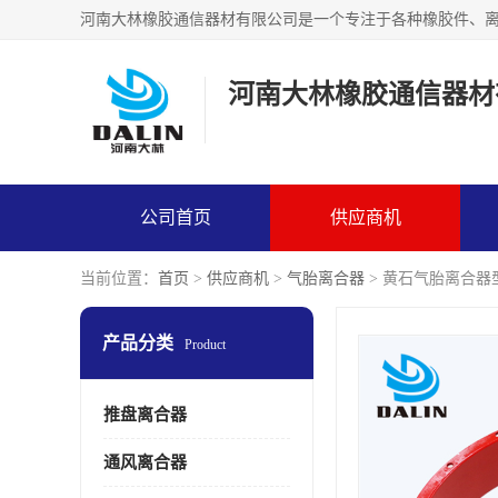
河南大林橡胶通信器材
公司首页
供应商机
当前位置：
首页
>
供应商机
>
气胎离合器
> 黄石气胎离合器
产品分类
Product
推盘离合器
通风离合器