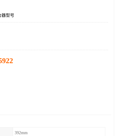
合器型号
5922
392mm