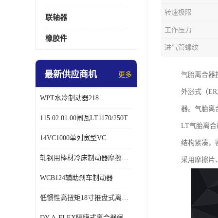
转速极限
联轴器
工作压力
橡胶件
进气管螺纹
最新供应商机
更多
气胎离合器
外涨式（ER,
WPT水冷制动器218
器。气胎离
115.02.01.00闸瓦LT1170/250T
LT气胎离
14VC1000单列宽型VC
结构紧凑，
轧钢用棒材冷床制动器摩擦片218
采用摩擦片
WCB124辅助刹车制动器
低惯性高扭矩18寸推盘式离合器中心盘齿盘W18-11-101
DY-A-FLEX隔膜式离合器闸瓦总成7015125A