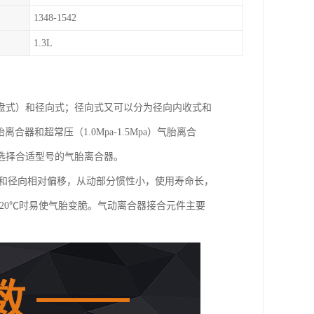
1348-1542
1.3L
盘式）和径向式；径向式又可以分为径向内收式和
胎离合器和超常压（1.0Mpa-1.5Mpa）气胎离合
选择合适型号的气胎离合器。
向和径向相对偏移，从动部分惯性小，使用寿命长，
20℃时易使气胎变脆。气动离合器接合元件主要