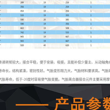
传递转矩较大，接合平稳，便于安装、吸振，且能补偿少量主、从动轴角
寿命长，结构紧凑，密封性好。气胎变形阻力大，气胎材料要求高。气胎离
气胎寿命，低于-20度时容易使气胎变脆。气胎离合器接合元件主要采用