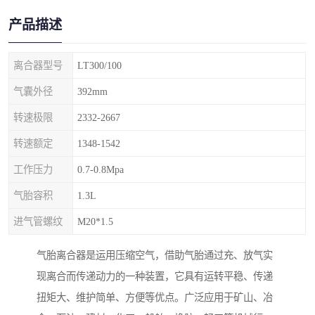
产品描述
离合器型号
LT300/100
气囊外径
392mm
转速极限
2332-2667
转速额定
1348-1542
工作压力
0.7-0.8Mpa
气胎容积
1.3L
进气管螺纹
M20*1.5
气胎离合器是运用压缩空气，借助气胎通过充、放气实
现离合而传递动力的一种装置，它具有运转平稳、传递
扭矩大、维护简单、方便等优点。广泛应用于矿山、冶