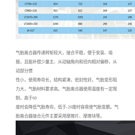
气胎离合器传递转矩较大，接合平稳，便于安装、吸
振，且能补偿少量主、从动轴角向和径向相对偏移，从
动部分惯
性小，使用寿命长，结构紧凑，密封性好。气胎变形阻
力大，气胎材料要求高。气胎离合器使用温度有一定限
制，高于60
度时会降低气胎寿命，低于-20度时容易使气胎变脆。气
胎离合器接合元件主要采用摩擦片、摩擦块等。