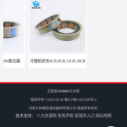
冷镦机刹车6CB,8CB,12CB,18CB
Airflex同等6CB200离合器
您是第
2030883
位访客
版权所有 ©2026-08-08
豫ICP备11003500号-4
河南大林橡胶通信器材有限公司
保留所有权利.
技术支持：
八方资源网
免责声明
管理员入口
网站地图