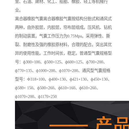
金、石油、建材、化工、船舶、橡胶、轻工等机械行
业。
离合器橡胶气囊离合器橡胶气囊按结构分胎式和通风式
两种，由外胶层，内胶层，帘布层组成。压风机、钻机
的制动装置。气囊工作压力为0.75Mpa。采用弹性、撕
裂、耐磨性及强的橡胶原材料，合理的配合。突出其优
异的使用性能。工作时间长，稳定。普通型气囊规格型
号：ф300×100、ф500×125、ф600×125、ф700×200、
ф770×135、ф1000×200、ф1070×200、通风型气囊规格
型号：Ф318×100、ф400×130、ф421×130、ф450×130、
ф580× 150、ф500×260、ф610×160、ф610×260、
ф1070×200、ф1170×250