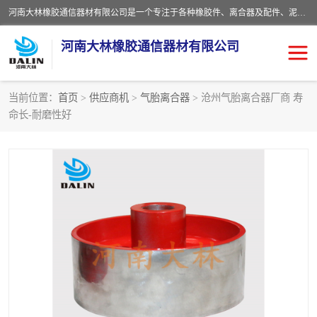
河南大林橡胶通信器材有限公司是一个专注于各种橡胶件、离合器及配件、泥浆泵及配件等产品设计制造和加工的企业。产品应用于矿山、冶金、石油、钢铁、化工、水泥、船舶、造纸、通用机械等各种大功率机械传动或制动装置。
河南大林橡胶通信器材有限公司
当前位置：
首页
>
供应商机
>
气胎离合器
> 沧州气胎离合器厂商 寿
命长-耐磨性好
推盘离合器
通风离合器
VC离合器
矿山离合器
PO隔膜离合器
气胎离合器
泥浆泵空气包胶囊
气动元件
DY隔膜式离合器
CB离合器
KB离合器
实芯轮胎