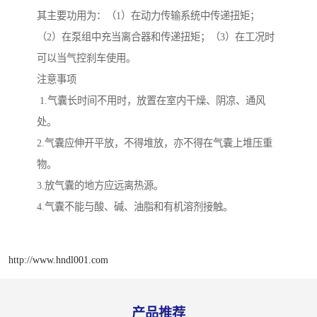
其主要功用为：（1）在动力传输系统中传递扭矩；
（2）在泵组中充当离合器和传递扭矩；（3）在工况时
可以当气控刹车使用。
注意事项
1.气囊长时间不用时，放置在室内干燥、阴凉、通风
处。
2.气囊应伸开平放，不得堆放，亦不得在气囊上堆压重
物。
3.放气囊的地方应远离热源。
4.气囊不能与酸、碱、油脂和有机溶剂接触。
http://www.hndl001.com
产品推荐