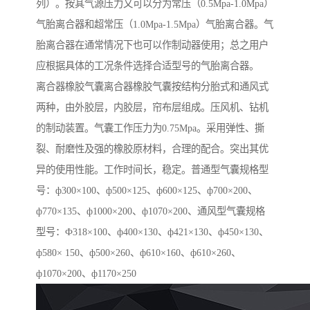
列）。按其气源压力又可以分为常压（0.5Mpa-1.0Mpa）
气胎离合器和超常压（1.0Mpa-1.5Mpa）气胎离合器。气
胎离合器在通常情况下也可以作制动器使用；总之用户
应根据具体的工况条件选择合适型号的气胎离合器。
离合器橡胶气囊离合器橡胶气囊按结构分胎式和通风式
两种，由外胶层，内胶层，帘布层组成。压风机、钻机
的制动装置。气囊工作压力为0.75Mpa。采用弹性、撕
裂、耐磨性及强的橡胶原材料，合理的配合。突出其优
异的使用性能。工作时间长，稳定。普通型气囊规格型
号：ф300×100、ф500×125、ф600×125、ф700×200、
ф770×135、ф1000×200、ф1070×200、通风型气囊规格
型号：Ф318×100、ф400×130、ф421×130、ф450×130、
ф580× 150、ф500×260、ф610×160、ф610×260、
ф1070×200、ф1170×250