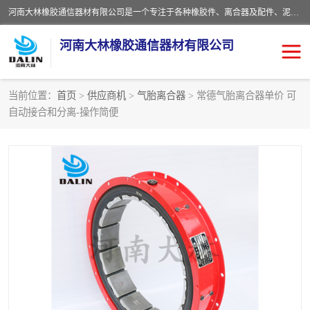
河南大林橡胶通信器材有限公司是一个专注于各种橡胶件、离合器及配件、泥浆泵及配件等产品设计制造和加工的企业。产品应用于矿山、冶金、石油、钢铁、化工、水泥、船舶、造纸、通用机械等各种大功率机械传动或制动装置。
河南大林橡胶通信器材有限公司
当前位置：
首页
>
供应商机
>
气胎离合器
> 常德气胎离合器单价 可
自动接合和分离-操作简便
推盘离合器
通风离合器
VC离合器
矿山离合器
PO隔膜离合器
气胎离合器
泥浆泵空气包胶囊
气动元件
DY隔膜式离合器
CB离合器
KB离合器
实芯轮胎