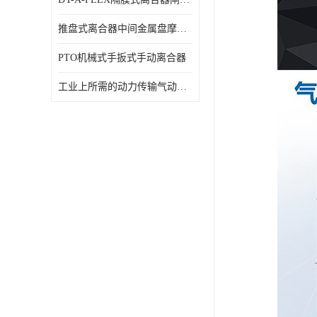
推盘式离合器中间金属盘摩擦盘18寸
PTO机械式手扳式手动离合器
工业上所需的动力传输气动离合器WCB424