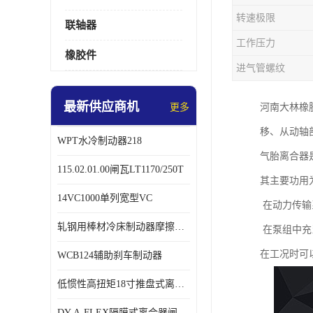
转速极限
联轴器
工作压力
橡胶件
进气管螺纹
最新供应商机
更多
河南大林橡
移、从动轴
WPT水冷制动器218
气胎离合器
115.02.01.00闸瓦LT1170/250T
其主要功用
14VC1000单列宽型VC
在动力传输
轧钢用棒材冷床制动器摩擦片218
在泵组中充
在工况时可
WCB124辅助刹车制动器
低惯性高扭矩18寸推盘式离合器中心盘齿盘W18-11-101
DY-A-FLEX隔膜式离合器闸瓦总成7015125A