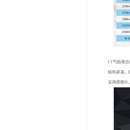
LT气胎离
结构紧凑，
采用摩擦片