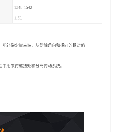
1348-1542
1.3L
、能补偿少量主轴、从动轴角向和径向的相对偏
程中用来传递扭矩和分离传动系统。