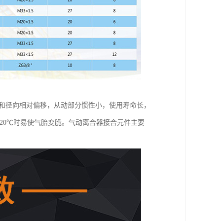
向和径向相对偏移，从动部分惯性小，使用寿命长，
20℃时易使气胎变脆。气动离合器接合元件主要