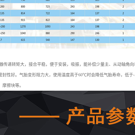
合器传递转矩大，接合平稳，便于安装，吸振，能补偿少量主、从动轴角
密封性好。气胎变形阻力大，使用温度高于60℃时会降低气胎寿命，低于-
、摩擦块等。